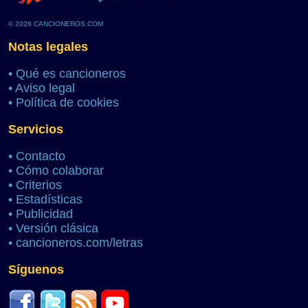
© 2026 CANCIONEROS.COM
Notas legales
•
Qué es cancioneros
•
Aviso legal
•
Política de cookies
Servicios
•
Contacto
•
Cómo colaborar
•
Criterios
•
Estadísticas
•
Publicidad
•
Versión clásica
•
cancioneros.com/letras
Síguenos