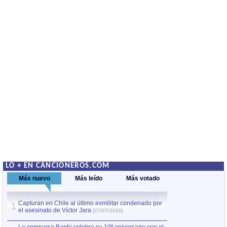
LO + EN CANCIONEROS.COM
Más nuevo
Más leído
Más votado
Capturan en Chile al último exmilitar condenado por
La comparsa Bantú
1
el asesinato de Víctor Jara
mayor desfile de
1
[27/07/2026]
hecho fuera de U
por Manel Gausachs