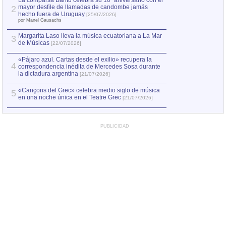
La comparsa Bantú celebra su 10º aniversario con el
mayor desfile de llamadas de candombe jamás
2
Capturan en Chile
2
hecho fuera de Uruguay
[25/07/2026]
el asesinato de Ví
por Manel Gausachs
Margarita Laso lleva la música ecuatoriana a La Mar
Margarita Laso ll
3
3
de Músicas
de Músicas
[22/07/2026]
[22/07
«Pájaro azul. Cartas desde el exilio» recupera la
4
correspondencia inédita de Mercedes Sosa durante
la dictadura argentina
[21/07/2026]
«Cançons del Grec» celebra medio siglo de música
5
en una noche única en el Teatre Grec
[21/07/2026]
PUBLICIDAD