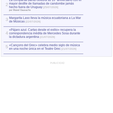
La comparsa Bantú celebra su 10º aniversario con el
mayor desfile de llamadas de candombe jamás
2
Capturan en Chile
2
hecho fuera de Uruguay
[25/07/2026]
el asesinato de Ví
por Manel Gausachs
Margarita Laso lleva la música ecuatoriana a La Mar
Margarita Laso ll
3
3
de Músicas
de Músicas
[22/07/2026]
[22/07
«Pájaro azul. Cartas desde el exilio» recupera la
4
correspondencia inédita de Mercedes Sosa durante
la dictadura argentina
[21/07/2026]
«Cançons del Grec» celebra medio siglo de música
5
en una noche única en el Teatre Grec
[21/07/2026]
PUBLICIDAD