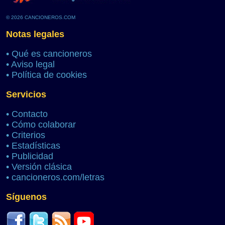
© 2026 CANCIONEROS.COM
Notas legales
•
Qué es cancioneros
•
Aviso legal
•
Política de cookies
Servicios
•
Contacto
•
Cómo colaborar
•
Criterios
•
Estadísticas
•
Publicidad
•
Versión clásica
•
cancioneros.com/letras
Síguenos