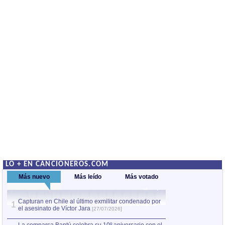
LO + EN CANCIONEROS.COM
Más nuevo
Más leído
Más votado
Capturan en Chile al último exmilitar condenado por
La comparsa Bantú
1
el asesinato de Víctor Jara
mayor desfile de
1
[27/07/2026]
hecho fuera de U
por Manel Gausachs