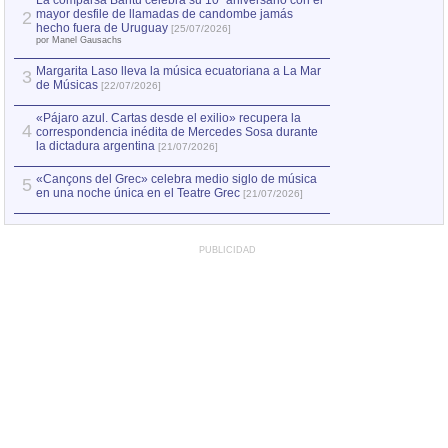
La comparsa Bantú celebra su 10º aniversario con el
mayor desfile de llamadas de candombe jamás
2
Capturan en Chile
2
hecho fuera de Uruguay
[25/07/2026]
el asesinato de Ví
por Manel Gausachs
Margarita Laso lleva la música ecuatoriana a La Mar
3
de Músicas
[22/07/2026]
«Pájaro azul. Cartas desde el exilio» recupera la
4
correspondencia inédita de Mercedes Sosa durante
la dictadura argentina
[21/07/2026]
«Cançons del Grec» celebra medio siglo de música
5
en una noche única en el Teatre Grec
[21/07/2026]
PUBLICIDAD