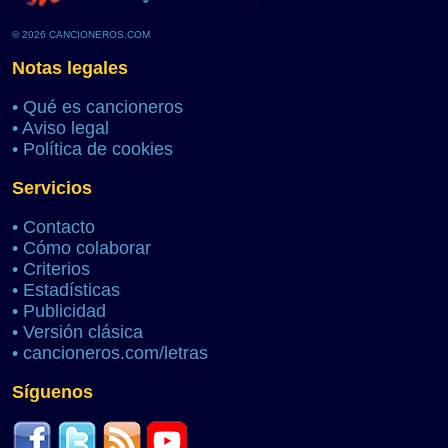
© 2026 CANCIONEROS.COM
Notas legales
•
Qué es cancioneros
•
Aviso legal
•
Política de cookies
Servicios
•
Contacto
•
Cómo colaborar
•
Criterios
•
Estadísticas
•
Publicidad
•
Versión clásica
•
cancioneros.com/letras
Síguenos