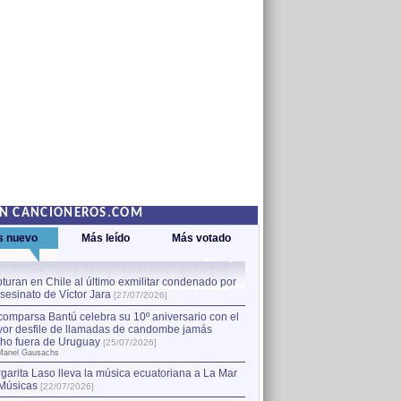
EN CANCIONEROS.COM
s nuevo
Más leído
Más votado
turan en Chile al último exmilitar condenado por
La comparsa Bantú celebra s
asesinato de Víctor Jara
mayor desfile de llamadas
1
[27/07/2026]
hecho fuera de Uruguay
[25
comparsa Bantú celebra su 10º aniversario con el
por Manel Gausachs
or desfile de llamadas de candombe jamás
Capturan en Chile al último
2
ho fuera de Uruguay
[25/07/2026]
el asesinato de Víctor Jara
[
Manel Gausachs
garita Laso lleva la música ecuatoriana a La Mar
Margarita Laso lleva la mús
3
Músicas
de Músicas
[22/07/2026]
[22/07/2026]