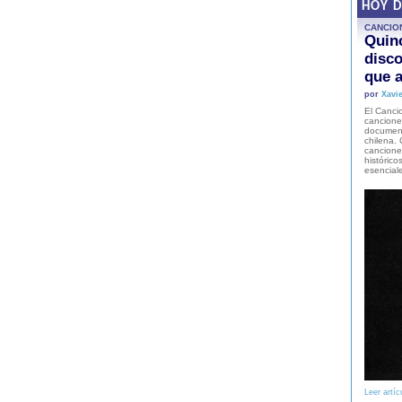
HOY 
CANCIO
Quinc
disco
que a
por
Xavie
El Cancio
cancione
document
chilena. 
canciones
histórico
esencial
Leer artíc