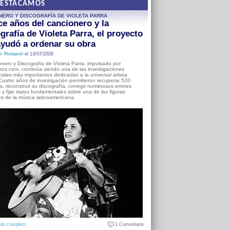
DESTACAMOS
NERO Y DISCOGRAFÍA DE VIOLETA PARRA
e años del cancionero y la
grafía de Violeta Parra, el proyecto
yudó a ordenar su obra
r Pintanel
el 13/07/2026
nero y Discografía de Violeta Parra, impulsado por
ros.com, continúa siendo una de las investigaciones
ales más importantes dedicadas a la universal artista
Cuatro años de investigación permitieron recuperar 520
, reconstruir su discografía, corregir numerosos errores
s y fijar datos fundamentales sobre una de las figuras
es de la música latinoamericana.
ulo completo
1 Comentario