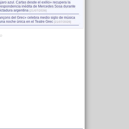
jaro azul. Cartas desde el exilio» recupera la
respondencia inédita de Mercedes Sosa durante
dictadura argentina
[21/07/2026]
nçons del Grec» celebra medio siglo de música
una noche única en el Teatre Grec
[21/07/2026]
AD