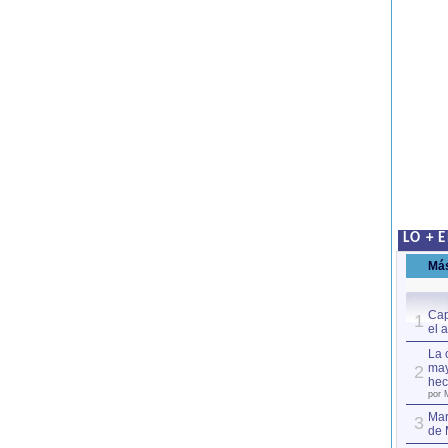
LO + 
Má
Cap
1
el 
La 
may
2
hec
por 
Mar
3
de 