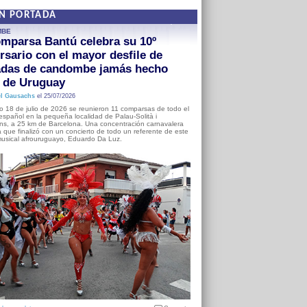
EN PORTADA
MBE
mparsa Bantú celebra su 10º
rsario con el mayor desfile de
adas de candombe jamás hecho
a de Uruguay
l Gausachs
el 25/07/2026
o 18 de julio de 2026 se reunieron 11 comparsas de todo el
o español en la pequeña localidad de Palau-Solità i
s, a 25 km de Barcelona. Una concentración carnavalera
 que finalizó con un concierto de todo un referente de este
usical afrouruguayo, Eduardo Da Luz.