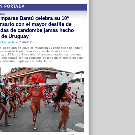
EN PORTADA
MBE
mparsa Bantú celebra su 10º
rsario con el mayor desfile de
adas de candombe jamás hecho
a de Uruguay
l Gausachs
el 25/07/2026
o 18 de julio de 2026 se reunieron 11 comparsas de todo el
o español en la pequeña localidad de Palau-Solità i
s, a 25 km de Barcelona. Una concentración carnavalera
 que finalizó con un concierto de todo un referente de este
usical afrouruguayo, Eduardo Da Luz.