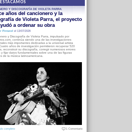
DESTACAMOS
NERO Y DISCOGRAFÍA DE VIOLETA PARRA
e años del cancionero y la
grafía de Violeta Parra, el proyecto
yudó a ordenar su obra
r Pintanel
el 13/07/2026
nero y Discografía de Violeta Parra, impulsado por
ros.com, continúa siendo una de las investigaciones
ales más importantes dedicadas a la universal artista
Cuatro años de investigación permitieron recuperar 520
, reconstruir su discografía, corregir numerosos errores
s y fijar datos fundamentales sobre una de las figuras
es de la música latinoamericana.
ulo completo
1 Comentario