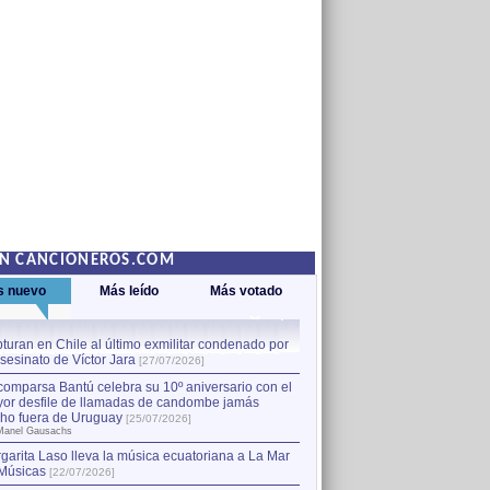
EN CANCIONEROS.COM
s nuevo
Más leído
Más votado
turan en Chile al último exmilitar condenado por
La comparsa Bantú celebra s
asesinato de Víctor Jara
mayor desfile de llamadas
1
[27/07/2026]
hecho fuera de Uruguay
[25
comparsa Bantú celebra su 10º aniversario con el
por Manel Gausachs
or desfile de llamadas de candombe jamás
Capturan en Chile al último
2
ho fuera de Uruguay
[25/07/2026]
el asesinato de Víctor Jara
[
Manel Gausachs
garita Laso lleva la música ecuatoriana a La Mar
Músicas
[22/07/2026]