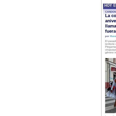
HOY 
CANDO
La co
anive
llam
fuer
por
Mane
El pasad
territori
Plegaman
uruguaya
género m