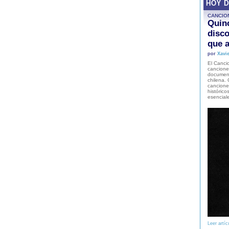
HOY 
CANCIO
Quinc
disco
que a
por
Xavie
El Cancio
cancione
document
chilena. 
canciones
histórico
esencial
Leer artíc