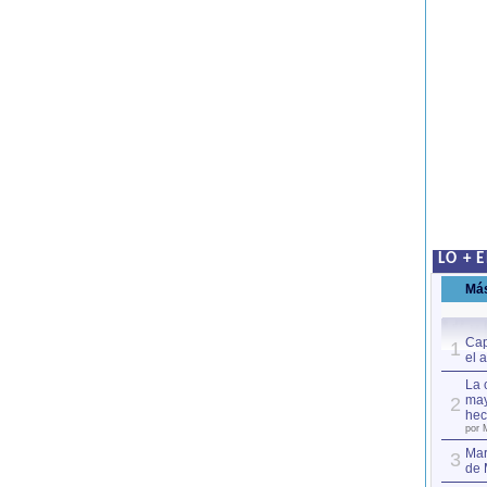
LO + 
Má
Cap
1
el 
La 
may
2
hec
por 
Mar
3
de 