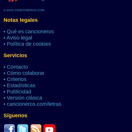
© 2026 CANCIONEROS.COM
Notas legales
•
Qué es cancioneros
•
Aviso legal
•
Política de cookies
Servicios
•
Contacto
•
Cómo colaborar
•
Criterios
•
Estadísticas
•
Publicidad
•
Versión clásica
•
cancioneros.com/letras
Síguenos