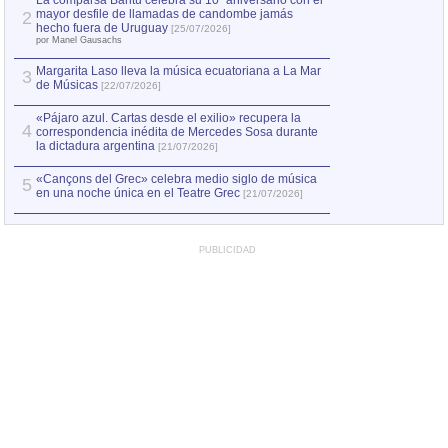
La comparsa Bantú celebra su 10º aniversario con el
mayor desfile de llamadas de candombe jamás
2
Capturan en Chile
2
hecho fuera de Uruguay
[25/07/2026]
el asesinato de Ví
por Manel Gausachs
Margarita Laso lleva la música ecuatoriana a La Mar
3
de Músicas
[22/07/2026]
«Pájaro azul. Cartas desde el exilio» recupera la
4
correspondencia inédita de Mercedes Sosa durante
la dictadura argentina
[21/07/2026]
«Cançons del Grec» celebra medio siglo de música
5
en una noche única en el Teatre Grec
[21/07/2026]
PUBLICIDAD