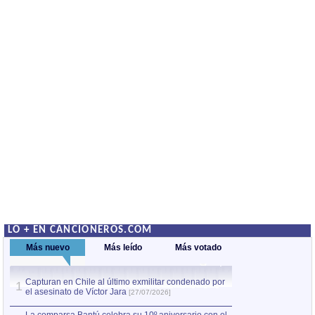
LO + EN CANCIONEROS.COM
Más nuevo
Más leído
Más votado
Capturan en Chile al último exmilitar condenado por
La comparsa Bantú
1
el asesinato de Víctor Jara
mayor desfile de
1
[27/07/2026]
hecho fuera de U
por Manel Gausachs