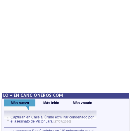
LO + EN CANCIONEROS.COM
Más nuevo
Más leído
Más votado
Capturan en Chile al último exmilitar condenado por
La comparsa Bantú
1
el asesinato de Víctor Jara
mayor desfile de
1
[27/07/2026]
hecho fuera de U
por Manel Gausachs