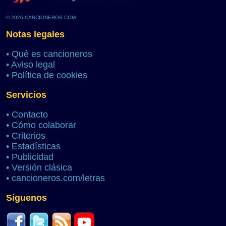
© 2026 CANCIONEROS.COM
Notas legales
•
Qué es cancioneros
•
Aviso legal
•
Política de cookies
Servicios
•
Contacto
•
Cómo colaborar
•
Criterios
•
Estadísticas
•
Publicidad
•
Versión clásica
•
cancioneros.com/letras
Síguenos