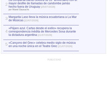
La comparsa Bantú celebra su 10º aniversario con el
mayor desfile de llamadas de candombe jamás
2
Capturan en Chile
2
hecho fuera de Uruguay
[25/07/2026]
el asesinato de Ví
por Manel Gausachs
Margarita Laso lleva la música ecuatoriana a La Mar
Margarita Laso ll
3
3
de Músicas
de Músicas
[22/07/2026]
[22/07
«Pájaro azul. Cartas desde el exilio» recupera la
4
correspondencia inédita de Mercedes Sosa durante
la dictadura argentina
[21/07/2026]
«Cançons del Grec» celebra medio siglo de música
5
en una noche única en el Teatre Grec
[21/07/2026]
PUBLICIDAD