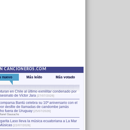
EN CANCIONEROS.COM
s nuevo
Más leído
Más votado
turan en Chile al último exmilitar condenado por
La comparsa Bantú celebra s
asesinato de Víctor Jara
mayor desfile de llamadas
1
[27/07/2026]
hecho fuera de Uruguay
[25
comparsa Bantú celebra su 10º aniversario con el
por Manel Gausachs
or desfile de llamadas de candombe jamás
Capturan en Chile al último
2
ho fuera de Uruguay
[25/07/2026]
el asesinato de Víctor Jara
[
Manel Gausachs
garita Laso lleva la música ecuatoriana a La Mar
Músicas
[22/07/2026]