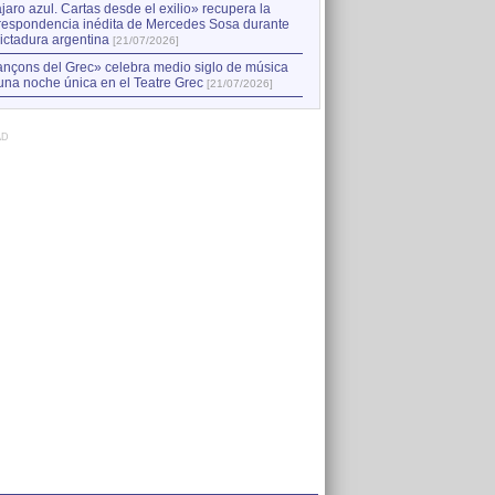
jaro azul. Cartas desde el exilio» recupera la
respondencia inédita de Mercedes Sosa durante
dictadura argentina
[21/07/2026]
nçons del Grec» celebra medio siglo de música
una noche única en el Teatre Grec
[21/07/2026]
AD