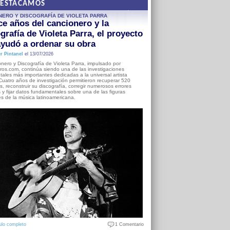
DESTACAMOS
NERO Y DISCOGRAFÍA DE VIOLETA PARRA
e años del cancionero y la
grafía de Violeta Parra, el proyecto
yudó a ordenar su obra
r Pintanel
el 13/07/2026
nero y Discografía de Violeta Parra, impulsado por
ros.com, continúa siendo una de las investigaciones
ales más importantes dedicadas a la universal artista
Cuatro años de investigación permitieron recuperar 520
, reconstruir su discografía, corregir numerosos errores
s y fijar datos fundamentales sobre una de las figuras
es de la música latinoamericana.
ulo completo
1 Comentario