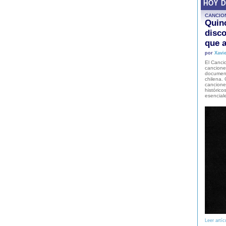
HOY 
CANCIO
Quinc
disco
que a
por
Xavie
El Cancio
cancione
document
chilena. 
canciones
histórico
esencial
Leer artíc