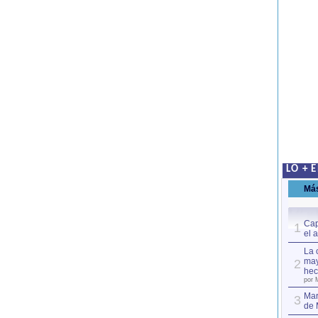
LO + 
Má
Cap
1
el 
La 
may
2
hec
por 
Mar
3
de 