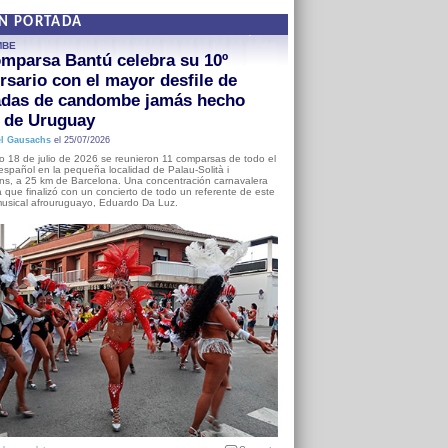
EN PORTADA
MBE
mparsa Bantú celebra su 10º
rsario con el mayor desfile de
adas de candombe jamás hecho
a de Uruguay
l Gausachs
el 25/07/2026
o 18 de julio de 2026 se reunieron 11 comparsas de todo el
o español en la pequeña localidad de Palau-Solità i
s, a 25 km de Barcelona. Una concentración carnavalera
 que finalizó con un concierto de todo un referente de este
usical afrouruguayo, Eduardo Da Luz.