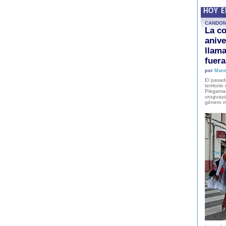
HOY 
CANDO
La co
anive
llam
fuer
por
Mane
El pasad
territori
Plegaman
uruguaya
género m