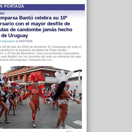
EN PORTADA
MBE
mparsa Bantú celebra su 10º
rsario con el mayor desfile de
adas de candombe jamás hecho
a de Uruguay
l Gausachs
el 25/07/2026
o 18 de julio de 2026 se reunieron 11 comparsas de todo el
o español en la pequeña localidad de Palau-Solità i
s, a 25 km de Barcelona. Una concentración carnavalera
 que finalizó con un concierto de todo un referente de este
usical afrouruguayo, Eduardo Da Luz.