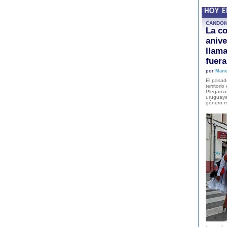
HOY 
CANDO
La co
anive
llam
fuer
por
Mane
El pasad
territori
Plegaman
uruguaya
género m