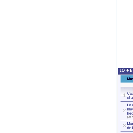
LO + 
Má
Cap
1
el 
La 
may
2
hec
por 
Mar
3
de 