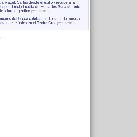
jaro azul. Cartas desde el exilio» recupera la
respondencia inédita de Mercedes Sosa durante
dictadura argentina
[21/07/2026]
nçons del Grec» celebra medio siglo de música
una noche única en el Teatre Grec
[21/07/2026]
AD