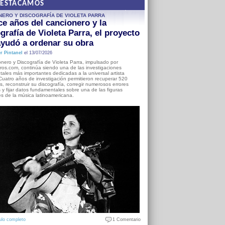
DESTACAMOS
NERO Y DISCOGRAFÍA DE VIOLETA PARRA
e años del cancionero y la
grafía de Violeta Parra, el proyecto
yudó a ordenar su obra
r Pintanel
el 13/07/2026
nero y Discografía de Violeta Parra, impulsado por
ros.com, continúa siendo una de las investigaciones
ales más importantes dedicadas a la universal artista
Cuatro años de investigación permitieron recuperar 520
, reconstruir su discografía, corregir numerosos errores
s y fijar datos fundamentales sobre una de las figuras
es de la música latinoamericana.
ulo completo
1 Comentario