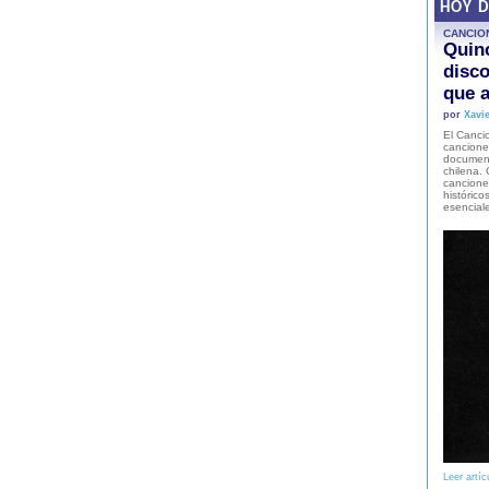
HOY 
CANCIO
Quinc
disco
que a
por
Xavie
El Cancio
cancione
document
chilena. 
canciones
histórico
esencial
Leer artíc