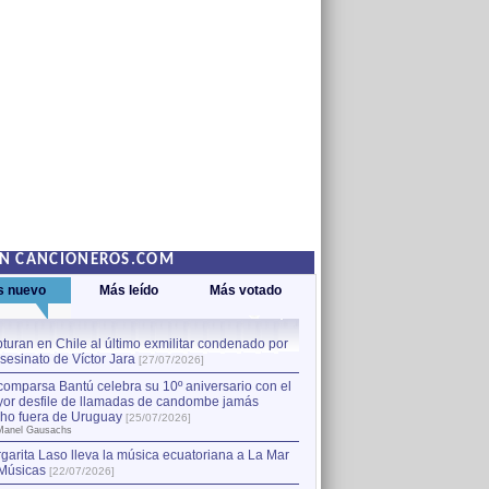
EN CANCIONEROS.COM
s nuevo
Más leído
Más votado
turan en Chile al último exmilitar condenado por
La comparsa Bantú celebra s
asesinato de Víctor Jara
mayor desfile de llamadas
1
[27/07/2026]
hecho fuera de Uruguay
[25
comparsa Bantú celebra su 10º aniversario con el
por Manel Gausachs
or desfile de llamadas de candombe jamás
Capturan en Chile al último
2
ho fuera de Uruguay
[25/07/2026]
el asesinato de Víctor Jara
[
Manel Gausachs
garita Laso lleva la música ecuatoriana a La Mar
Músicas
[22/07/2026]