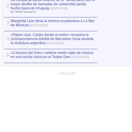
La comparsa Bantú celebra su 10º aniversario con el
mayor desfile de llamadas de candombe jamás
2
Capturan en Chile
2
hecho fuera de Uruguay
[25/07/2026]
el asesinato de Ví
por Manel Gausachs
Margarita Laso lleva la música ecuatoriana a La Mar
Margarita Laso ll
3
3
de Músicas
de Músicas
[22/07/2026]
[22/07
«Pájaro azul. Cartas desde el exilio» recupera la
4
correspondencia inédita de Mercedes Sosa durante
la dictadura argentina
[21/07/2026]
«Cançons del Grec» celebra medio siglo de música
5
en una noche única en el Teatre Grec
[21/07/2026]
PUBLICIDAD