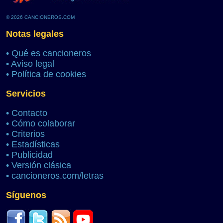
© 2026 CANCIONEROS.COM
Notas legales
•
Qué es cancioneros
•
Aviso legal
•
Política de cookies
Servicios
•
Contacto
•
Cómo colaborar
•
Criterios
•
Estadísticas
•
Publicidad
•
Versión clásica
•
cancioneros.com/letras
Síguenos