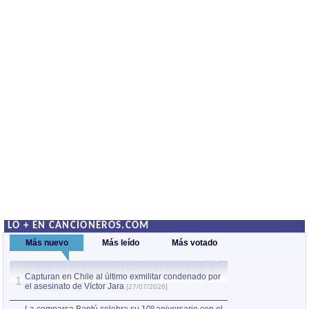
LO + EN CANCIONEROS.COM
Más nuevo
Más leído
Más votado
Capturan en Chile al último exmilitar condenado por
La comparsa Bantú
1
el asesinato de Víctor Jara
mayor desfile de
1
[27/07/2026]
hecho fuera de U
por Manel Gausachs