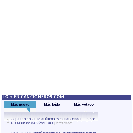
LO + EN CANCIONEROS.COM
Más nuevo
Más leído
Más votado
Capturan en Chile al último exmilitar condenado por
La comparsa Bantú
1
el asesinato de Víctor Jara
mayor desfile de
1
[27/07/2026]
hecho fuera de U
por Manel Gausachs