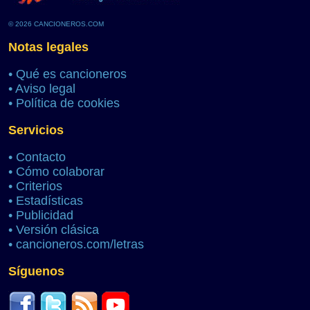
© 2026 CANCIONEROS.COM
Notas legales
•
Qué es cancioneros
•
Aviso legal
•
Política de cookies
Servicios
•
Contacto
•
Cómo colaborar
•
Criterios
•
Estadísticas
•
Publicidad
•
Versión clásica
•
cancioneros.com/letras
Síguenos