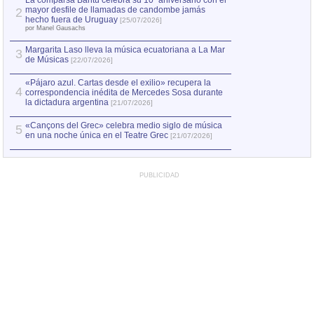
La comparsa Bantú celebra su 10º aniversario con el
mayor desfile de llamadas de candombe jamás
2
Capturan en Chile
2
hecho fuera de Uruguay
[25/07/2026]
el asesinato de Ví
por Manel Gausachs
Margarita Laso lleva la música ecuatoriana a La Mar
3
de Músicas
[22/07/2026]
«Pájaro azul. Cartas desde el exilio» recupera la
4
correspondencia inédita de Mercedes Sosa durante
la dictadura argentina
[21/07/2026]
«Cançons del Grec» celebra medio siglo de música
5
en una noche única en el Teatre Grec
[21/07/2026]
PUBLICIDAD