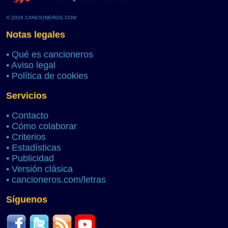
© 2026 CANCIONEROS.COM
Notas legales
•
Qué es cancioneros
•
Aviso legal
•
Política de cookies
Servicios
•
Contacto
•
Cómo colaborar
•
Criterios
•
Estadísticas
•
Publicidad
•
Versión clásica
•
cancioneros.com/letras
Síguenos