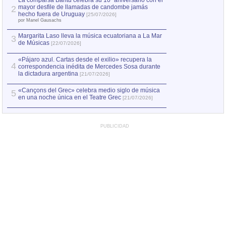
La comparsa Bantú celebra su 10º aniversario con el
mayor desfile de llamadas de candombe jamás
2
Capturan en Chile
2
hecho fuera de Uruguay
[25/07/2026]
el asesinato de Ví
por Manel Gausachs
Margarita Laso lleva la música ecuatoriana a La Mar
Margarita Laso ll
3
3
de Músicas
de Músicas
[22/07/2026]
[22/07
«Pájaro azul. Cartas desde el exilio» recupera la
4
correspondencia inédita de Mercedes Sosa durante
la dictadura argentina
[21/07/2026]
«Cançons del Grec» celebra medio siglo de música
5
en una noche única en el Teatre Grec
[21/07/2026]
PUBLICIDAD