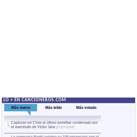
LO + EN CANCIONEROS.COM
Más nuevo
Más leído
Más votado
Capturan en Chile al último exmilitar condenado por
La comparsa Bantú
1
el asesinato de Víctor Jara
mayor desfile de
1
[27/07/2026]
hecho fuera de U
por Manel Gausachs