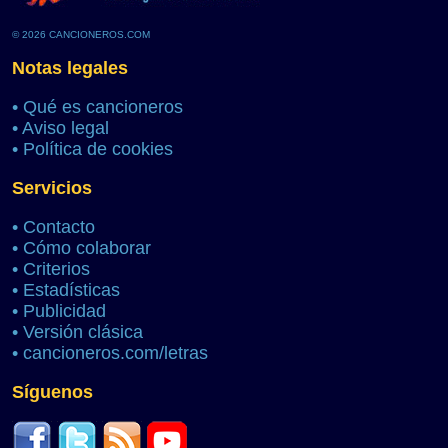
© 2026 CANCIONEROS.COM
Notas legales
•
Qué es cancioneros
•
Aviso legal
•
Política de cookies
Servicios
•
Contacto
•
Cómo colaborar
•
Criterios
•
Estadísticas
•
Publicidad
•
Versión clásica
•
cancioneros.com/letras
Síguenos