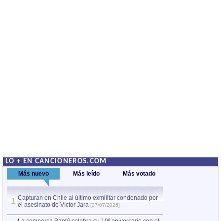
LO + EN CANCIONEROS.COM
Más nuevo
Más leído
Más votado
Capturan en Chile al último exmilitar condenado por
La comparsa Bantú
1
el asesinato de Víctor Jara
mayor desfile de
1
[27/07/2026]
hecho fuera de U
por Manel Gausachs