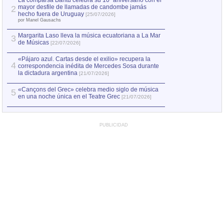
La comparsa Bantú celebra su 10º aniversario con el
mayor desfile de llamadas de candombe jamás
2
Capturan en Chile
2
hecho fuera de Uruguay
[25/07/2026]
el asesinato de Ví
por Manel Gausachs
Margarita Laso lleva la música ecuatoriana a La Mar
3
de Músicas
[22/07/2026]
«Pájaro azul. Cartas desde el exilio» recupera la
4
correspondencia inédita de Mercedes Sosa durante
la dictadura argentina
[21/07/2026]
«Cançons del Grec» celebra medio siglo de música
5
en una noche única en el Teatre Grec
[21/07/2026]
PUBLICIDAD