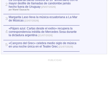
La comparsa Bantú celebra su 10º aniversario con el
mayor desfile de llamadas de candombe jamás
2
Capturan en Chile
2
hecho fuera de Uruguay
[25/07/2026]
el asesinato de Ví
por Manel Gausachs
Margarita Laso lleva la música ecuatoriana a La Mar
3
de Músicas
[22/07/2026]
«Pájaro azul. Cartas desde el exilio» recupera la
4
correspondencia inédita de Mercedes Sosa durante
la dictadura argentina
[21/07/2026]
«Cançons del Grec» celebra medio siglo de música
5
en una noche única en el Teatre Grec
[21/07/2026]
PUBLICIDAD