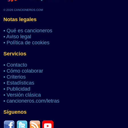
© 2026 CANCIONEROS.COM
Notas legales
•
Qué es cancioneros
•
Aviso legal
•
Política de cookies
Servicios
•
Contacto
•
Cómo colaborar
•
Criterios
•
Estadísticas
•
Publicidad
•
Versión clásica
•
cancioneros.com/letras
Síguenos