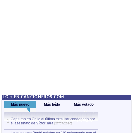
LO + EN CANCIONEROS.COM
Más nuevo
Más leído
Más votado
Capturan en Chile al último exmilitar condenado por
La comparsa Bantú
1
el asesinato de Víctor Jara
mayor desfile de
1
[27/07/2026]
hecho fuera de U
por Manel Gausachs