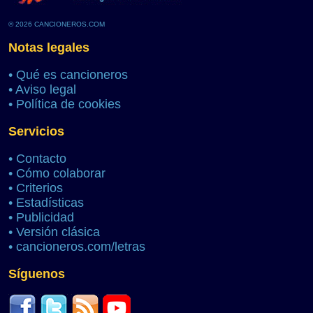
© 2026 CANCIONEROS.COM
Notas legales
•
Qué es cancioneros
•
Aviso legal
•
Política de cookies
Servicios
•
Contacto
•
Cómo colaborar
•
Criterios
•
Estadísticas
•
Publicidad
•
Versión clásica
•
cancioneros.com/letras
Síguenos