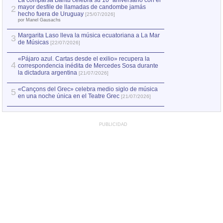
La comparsa Bantú celebra su 10º aniversario con el
mayor desfile de llamadas de candombe jamás
2
Capturan en Chile
2
hecho fuera de Uruguay
[25/07/2026]
el asesinato de Ví
por Manel Gausachs
Margarita Laso lleva la música ecuatoriana a La Mar
3
de Músicas
[22/07/2026]
«Pájaro azul. Cartas desde el exilio» recupera la
4
correspondencia inédita de Mercedes Sosa durante
la dictadura argentina
[21/07/2026]
«Cançons del Grec» celebra medio siglo de música
5
en una noche única en el Teatre Grec
[21/07/2026]
PUBLICIDAD