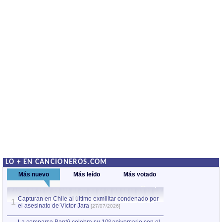
LO + EN CANCIONEROS.COM
Más nuevo
Más leído
Más votado
Capturan en Chile al último exmilitar condenado por
La comparsa Bantú
1
el asesinato de Víctor Jara
mayor desfile de
1
[27/07/2026]
hecho fuera de U
por Manel Gausachs