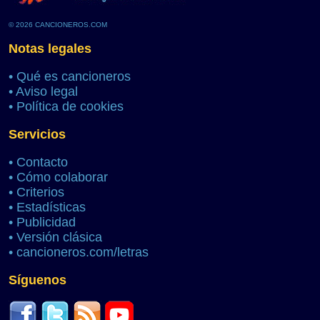
© 2026 CANCIONEROS.COM
Notas legales
•
Qué es cancioneros
•
Aviso legal
•
Política de cookies
Servicios
•
Contacto
•
Cómo colaborar
•
Criterios
•
Estadísticas
•
Publicidad
•
Versión clásica
•
cancioneros.com/letras
Síguenos