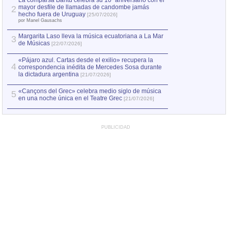
La comparsa Bantú celebra su 10º aniversario con el
mayor desfile de llamadas de candombe jamás
2
Capturan en Chile
2
hecho fuera de Uruguay
[25/07/2026]
el asesinato de Ví
por Manel Gausachs
Margarita Laso lleva la música ecuatoriana a La Mar
3
de Músicas
[22/07/2026]
«Pájaro azul. Cartas desde el exilio» recupera la
4
correspondencia inédita de Mercedes Sosa durante
la dictadura argentina
[21/07/2026]
«Cançons del Grec» celebra medio siglo de música
5
en una noche única en el Teatre Grec
[21/07/2026]
PUBLICIDAD