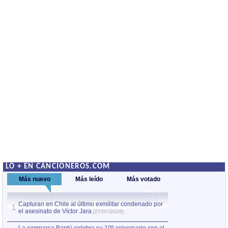
LO + EN CANCIONEROS.COM
Más nuevo
Más leído
Más votado
Capturan en Chile al último exmilitar condenado por
La comparsa Bantú
1
el asesinato de Víctor Jara
mayor desfile de
1
[27/07/2026]
hecho fuera de U
por Manel Gausachs