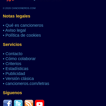
© 2026 CANCIONEROS.COM
Notas legales
•
Qué es cancioneros
•
Aviso legal
•
Política de cookies
Servicios
•
Contacto
•
Cómo colaborar
•
Criterios
•
Estadísticas
•
Publicidad
•
Versión clásica
•
cancioneros.com/letras
Síguenos