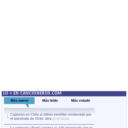
LO + EN CANCIONEROS.COM
Más nuevo
Más leído
Más votado
Capturan en Chile al último exmilitar condenado por
La comparsa Bantú
1
el asesinato de Víctor Jara
mayor desfile de
1
[27/07/2026]
hecho fuera de U
por Manel Gausachs