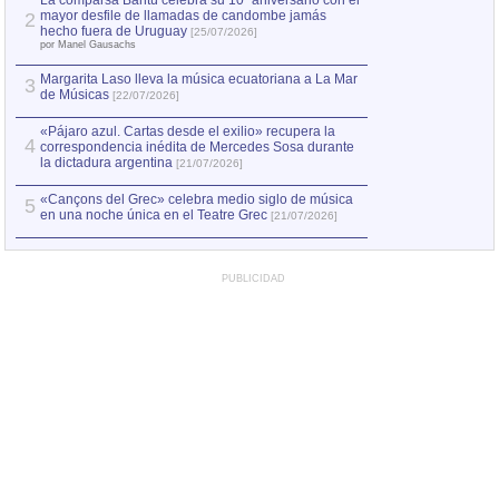
La comparsa Bantú celebra su 10º aniversario con el
mayor desfile de llamadas de candombe jamás
2
Capturan en Chile
2
hecho fuera de Uruguay
[25/07/2026]
el asesinato de Ví
por Manel Gausachs
Margarita Laso lleva la música ecuatoriana a La Mar
3
de Músicas
[22/07/2026]
«Pájaro azul. Cartas desde el exilio» recupera la
4
correspondencia inédita de Mercedes Sosa durante
la dictadura argentina
[21/07/2026]
«Cançons del Grec» celebra medio siglo de música
5
en una noche única en el Teatre Grec
[21/07/2026]
PUBLICIDAD