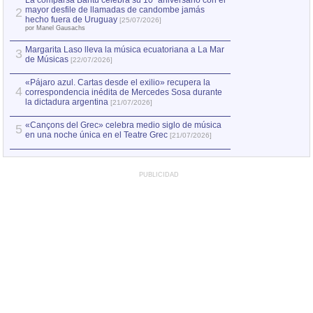
La comparsa Bantú celebra su 10º aniversario con el
mayor desfile de llamadas de candombe jamás
2
Capturan en Chile
2
hecho fuera de Uruguay
[25/07/2026]
el asesinato de Ví
por Manel Gausachs
Margarita Laso lleva la música ecuatoriana a La Mar
3
de Músicas
[22/07/2026]
«Pájaro azul. Cartas desde el exilio» recupera la
4
correspondencia inédita de Mercedes Sosa durante
la dictadura argentina
[21/07/2026]
«Cançons del Grec» celebra medio siglo de música
5
en una noche única en el Teatre Grec
[21/07/2026]
PUBLICIDAD