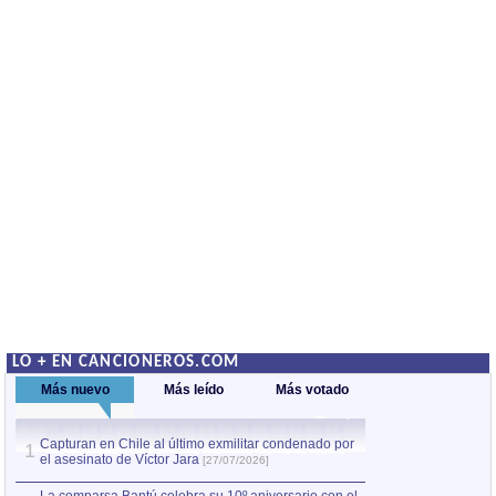
LO + EN CANCIONEROS.COM
Más nuevo
Más leído
Más votado
Capturan en Chile al último exmilitar condenado por
La comparsa Bantú
1
el asesinato de Víctor Jara
mayor desfile de
1
[27/07/2026]
hecho fuera de U
por Manel Gausachs