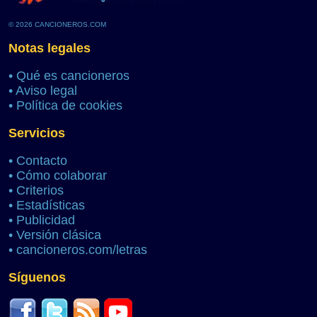
© 2026 CANCIONEROS.COM
Notas legales
•
Qué es cancioneros
•
Aviso legal
•
Política de cookies
Servicios
•
Contacto
•
Cómo colaborar
•
Criterios
•
Estadísticas
•
Publicidad
•
Versión clásica
•
cancioneros.com/letras
Síguenos