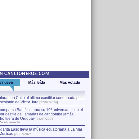
EN CANCIONEROS.COM
s nuevo
Más leído
Más votado
turan en Chile al último exmilitar condenado por
La comparsa Bantú celebra s
asesinato de Víctor Jara
mayor desfile de llamadas
1
[27/07/2026]
hecho fuera de Uruguay
[25
comparsa Bantú celebra su 10º aniversario con el
por Manel Gausachs
or desfile de llamadas de candombe jamás
Capturan en Chile al último
2
ho fuera de Uruguay
[25/07/2026]
el asesinato de Víctor Jara
[
Manel Gausachs
garita Laso lleva la música ecuatoriana a La Mar
Músicas
[22/07/2026]