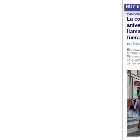
HOY 
CANDO
La co
anive
llam
fuer
por
Mane
El pasad
territori
Plegaman
uruguaya
género m