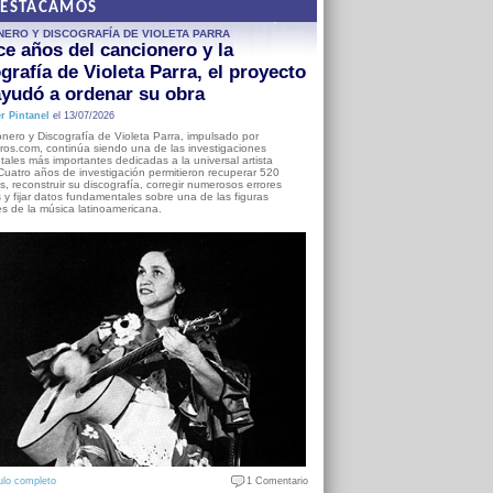
DESTACAMOS
NERO Y DISCOGRAFÍA DE VIOLETA PARRA
e años del cancionero y la
grafía de Violeta Parra, el proyecto
yudó a ordenar su obra
r Pintanel
el 13/07/2026
nero y Discografía de Violeta Parra, impulsado por
ros.com, continúa siendo una de las investigaciones
ales más importantes dedicadas a la universal artista
Cuatro años de investigación permitieron recuperar 520
, reconstruir su discografía, corregir numerosos errores
s y fijar datos fundamentales sobre una de las figuras
es de la música latinoamericana.
ulo completo
1 Comentario