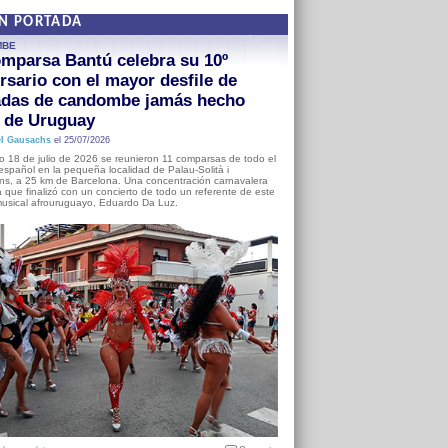
EN PORTADA
MBE
mparsa Bantú celebra su 10º
rsario con el mayor desfile de
adas de candombe jamás hecho
a de Uruguay
l Gausachs
el 25/07/2026
o 18 de julio de 2026 se reunieron 11 comparsas de todo el
o español en la pequeña localidad de Palau-Solità i
s, a 25 km de Barcelona. Una concentración carnavalera
 que finalizó con un concierto de todo un referente de este
usical afrouruguayo, Eduardo Da Luz.