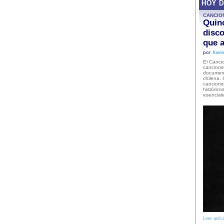
HOY 
CANCIO
Quinc
disco
que a
por
Xavie
El Cancio
cancione
document
chilena. 
canciones
histórico
esencial
Leer artíc