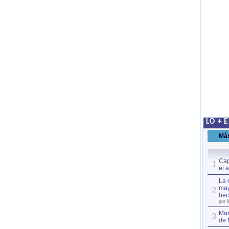
LO + 
Má
Cap
1
el 
La 
may
2
hec
por 
Mar
3
de 