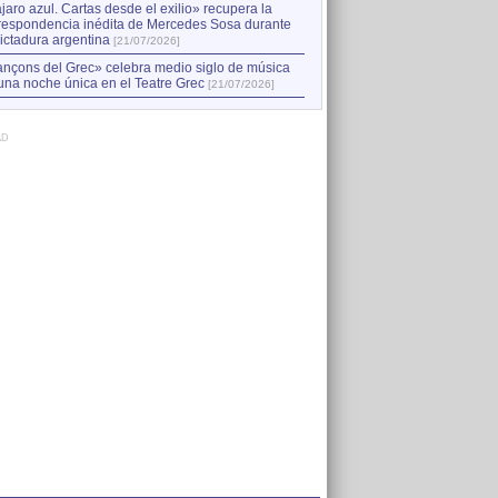
jaro azul. Cartas desde el exilio» recupera la
respondencia inédita de Mercedes Sosa durante
dictadura argentina
[21/07/2026]
nçons del Grec» celebra medio siglo de música
una noche única en el Teatre Grec
[21/07/2026]
AD