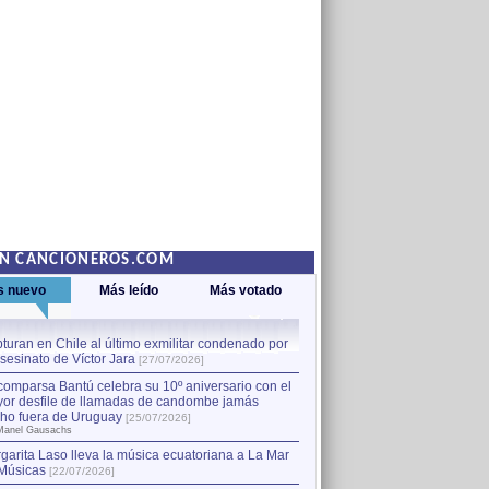
EN CANCIONEROS.COM
s nuevo
Más leído
Más votado
turan en Chile al último exmilitar condenado por
La comparsa Bantú celebra s
asesinato de Víctor Jara
mayor desfile de llamadas
1
[27/07/2026]
hecho fuera de Uruguay
[25
comparsa Bantú celebra su 10º aniversario con el
por Manel Gausachs
or desfile de llamadas de candombe jamás
Capturan en Chile al último
2
ho fuera de Uruguay
[25/07/2026]
el asesinato de Víctor Jara
[
Manel Gausachs
garita Laso lleva la música ecuatoriana a La Mar
Músicas
[22/07/2026]