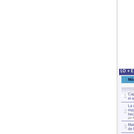
LO + 
Má
Cap
1
el 
La 
may
2
hec
por 
Mar
3
de 