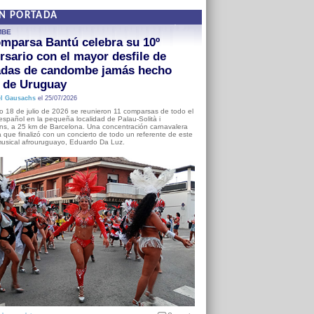
EN PORTADA
MBE
mparsa Bantú celebra su 10º
rsario con el mayor desfile de
adas de candombe jamás hecho
a de Uruguay
l Gausachs
el 25/07/2026
o 18 de julio de 2026 se reunieron 11 comparsas de todo el
o español en la pequeña localidad de Palau-Solità i
s, a 25 km de Barcelona. Una concentración carnavalera
 que finalizó con un concierto de todo un referente de este
usical afrouruguayo, Eduardo Da Luz.