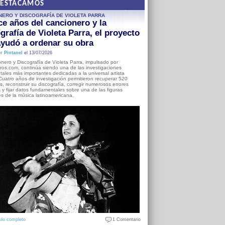
DESTACAMOS
NERO Y DISCOGRAFÍA DE VIOLETA PARRA
e años del cancionero y la
grafía de Violeta Parra, el proyecto
yudó a ordenar su obra
r Pintanel
el 13/07/2026
nero y Discografía de Violeta Parra, impulsado por
ros.com, continúa siendo una de las investigaciones
ales más importantes dedicadas a la universal artista
Cuatro años de investigación permitieron recuperar 520
, reconstruir su discografía, corregir numerosos errores
s y fijar datos fundamentales sobre una de las figuras
es de la música latinoamericana.
ulo completo
1 Comentario