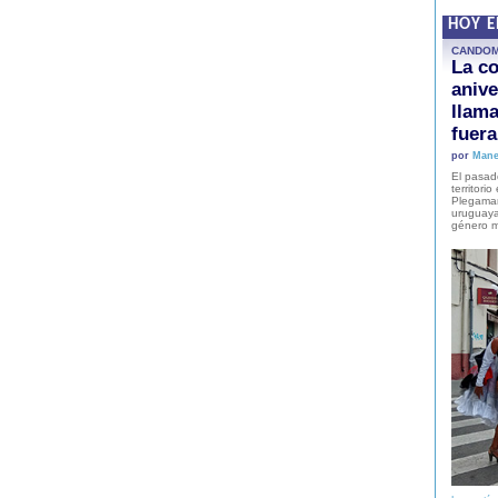
HOY 
CANDO
La co
anive
llam
fuer
por
Mane
El pasad
territori
Plegaman
uruguaya
género m