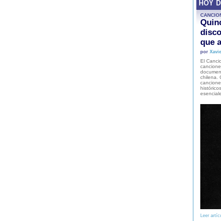
HOY 
CANCIO
Quinc
disco
que a
por
Xavie
El Cancio
cancione
document
chilena. 
canciones
histórico
esencial
Leer artíc