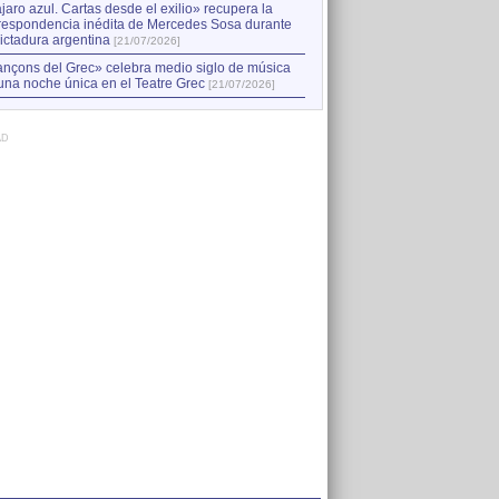
jaro azul. Cartas desde el exilio» recupera la
respondencia inédita de Mercedes Sosa durante
dictadura argentina
[21/07/2026]
nçons del Grec» celebra medio siglo de música
una noche única en el Teatre Grec
[21/07/2026]
AD