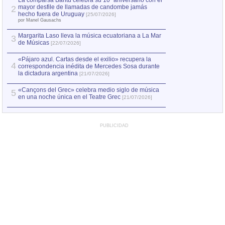
La comparsa Bantú celebra su 10º aniversario con el
mayor desfile de llamadas de candombe jamás
2
Capturan en Chile
2
hecho fuera de Uruguay
[25/07/2026]
el asesinato de Ví
por Manel Gausachs
Margarita Laso lleva la música ecuatoriana a La Mar
3
de Músicas
[22/07/2026]
«Pájaro azul. Cartas desde el exilio» recupera la
4
correspondencia inédita de Mercedes Sosa durante
la dictadura argentina
[21/07/2026]
«Cançons del Grec» celebra medio siglo de música
5
en una noche única en el Teatre Grec
[21/07/2026]
PUBLICIDAD