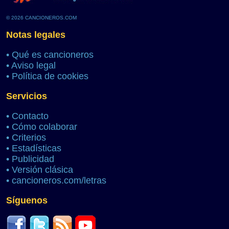
© 2026 CANCIONEROS.COM
Notas legales
•
Qué es cancioneros
•
Aviso legal
•
Política de cookies
Servicios
•
Contacto
•
Cómo colaborar
•
Criterios
•
Estadísticas
•
Publicidad
•
Versión clásica
•
cancioneros.com/letras
Síguenos