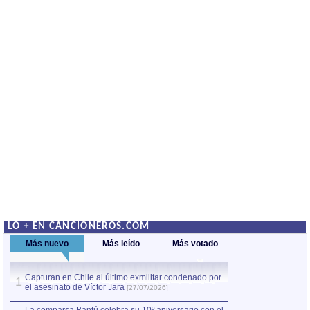
LO + EN CANCIONEROS.COM
Más nuevo
Más leído
Más votado
Capturan en Chile al último exmilitar condenado por
La comparsa Bantú
1
el asesinato de Víctor Jara
mayor desfile de
1
[27/07/2026]
hecho fuera de U
por Manel Gausachs