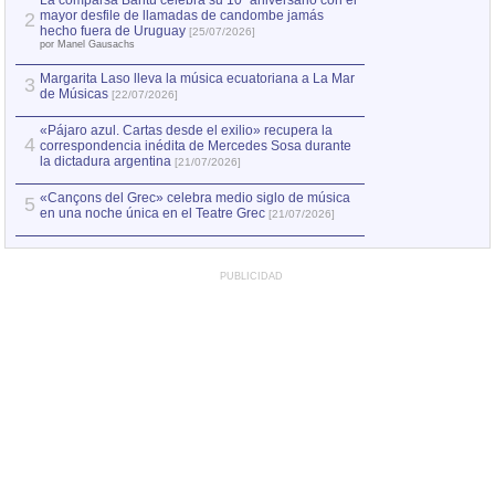
La comparsa Bantú celebra su 10º aniversario con el
mayor desfile de llamadas de candombe jamás
2
Capturan en Chile
2
hecho fuera de Uruguay
[25/07/2026]
el asesinato de Ví
por Manel Gausachs
Margarita Laso lleva la música ecuatoriana a La Mar
Margarita Laso ll
3
3
de Músicas
de Músicas
[22/07/2026]
[22/07
«Pájaro azul. Cartas desde el exilio» recupera la
4
correspondencia inédita de Mercedes Sosa durante
la dictadura argentina
[21/07/2026]
«Cançons del Grec» celebra medio siglo de música
5
en una noche única en el Teatre Grec
[21/07/2026]
PUBLICIDAD