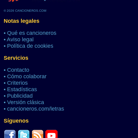
© 2026 CANCIONEROS.COM
Notas legales
•
Qué es cancioneros
•
Aviso legal
•
Política de cookies
Servicios
•
Contacto
•
Cómo colaborar
•
Criterios
•
Estadísticas
•
Publicidad
•
Versión clásica
•
cancioneros.com/letras
Síguenos