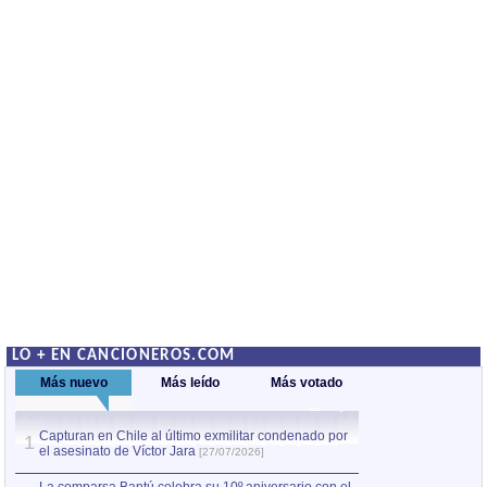
LO + EN CANCIONEROS.COM
Más nuevo
Más leído
Más votado
Capturan en Chile al último exmilitar condenado por
La comparsa Bantú
1
el asesinato de Víctor Jara
mayor desfile de
1
[27/07/2026]
hecho fuera de U
por Manel Gausachs