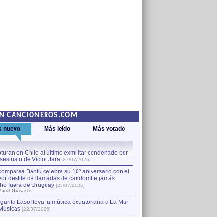
EN CANCIONEROS.COM
s nuevo
Más leído
Más votado
turan en Chile al último exmilitar condenado por
La comparsa Bantú celebra s
asesinato de Víctor Jara
mayor desfile de llamadas
1
[27/07/2026]
hecho fuera de Uruguay
[25
comparsa Bantú celebra su 10º aniversario con el
por Manel Gausachs
or desfile de llamadas de candombe jamás
Capturan en Chile al último
2
ho fuera de Uruguay
[25/07/2026]
el asesinato de Víctor Jara
[
Manel Gausachs
garita Laso lleva la música ecuatoriana a La Mar
Margarita Laso lleva la mús
3
Músicas
de Músicas
[22/07/2026]
[22/07/2026]