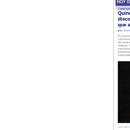
HOY 
CANCIO
Quinc
disco
que a
por
Xavie
El Cancio
cancione
document
chilena. 
canciones
histórico
esencial
Leer artíc