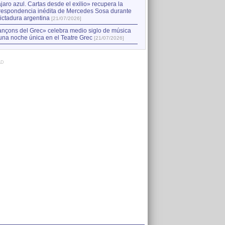
jaro azul. Cartas desde el exilio» recupera la
respondencia inédita de Mercedes Sosa durante
dictadura argentina
[21/07/2026]
nçons del Grec» celebra medio siglo de música
una noche única en el Teatre Grec
[21/07/2026]
AD