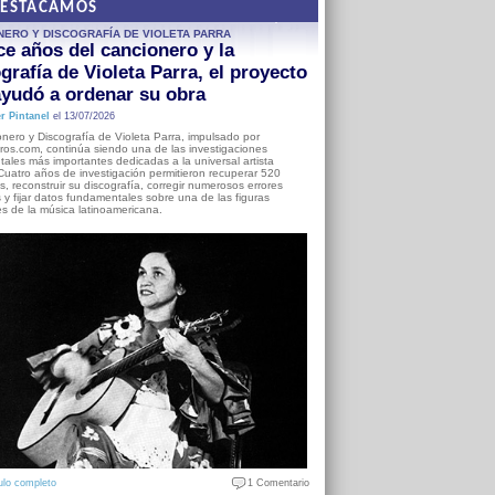
DESTACAMOS
NERO Y DISCOGRAFÍA DE VIOLETA PARRA
e años del cancionero y la
grafía de Violeta Parra, el proyecto
yudó a ordenar su obra
r Pintanel
el 13/07/2026
nero y Discografía de Violeta Parra, impulsado por
ros.com, continúa siendo una de las investigaciones
ales más importantes dedicadas a la universal artista
Cuatro años de investigación permitieron recuperar 520
, reconstruir su discografía, corregir numerosos errores
s y fijar datos fundamentales sobre una de las figuras
es de la música latinoamericana.
ulo completo
1 Comentario