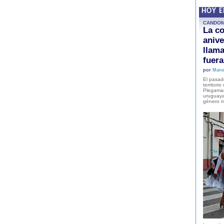
HOY 
CANDO
La co
anive
llam
fuer
por
Mane
El pasad
territori
Plegaman
uruguaya
género m