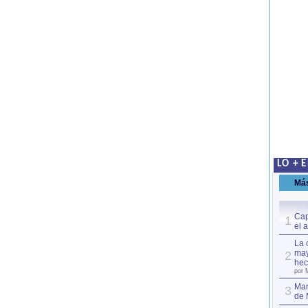
LO + 
Má
Cap
1
el 
La 
may
2
hec
por 
Mar
3
de 