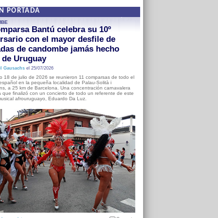
EN PORTADA
MBE
mparsa Bantú celebra su 10º
rsario con el mayor desfile de
adas de candombe jamás hecho
a de Uruguay
l Gausachs
el 25/07/2026
o 18 de julio de 2026 se reunieron 11 comparsas de todo el
o español en la pequeña localidad de Palau-Solità i
s, a 25 km de Barcelona. Una concentración carnavalera
 que finalizó con un concierto de todo un referente de este
usical afrouruguayo, Eduardo Da Luz.