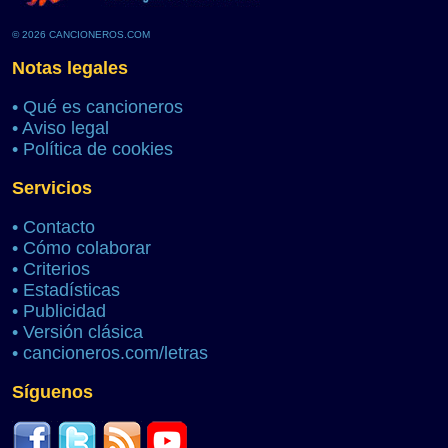
© 2026 CANCIONEROS.COM
Notas legales
•
Qué es cancioneros
•
Aviso legal
•
Política de cookies
Servicios
•
Contacto
•
Cómo colaborar
•
Criterios
•
Estadísticas
•
Publicidad
•
Versión clásica
•
cancioneros.com/letras
Síguenos