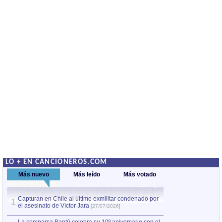
LO + EN CANCIONEROS.COM
Más nuevo
Más leído
Más votado
Capturan en Chile al último exmilitar condenado por
La comparsa Bantú
1
el asesinato de Víctor Jara
mayor desfile de
1
[27/07/2026]
hecho fuera de U
por Manel Gausachs