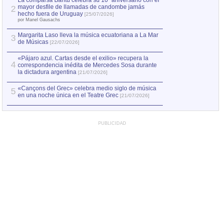
La comparsa Bantú celebra su 10º aniversario con el
mayor desfile de llamadas de candombe jamás
2
Capturan en Chile
2
hecho fuera de Uruguay
[25/07/2026]
el asesinato de Ví
por Manel Gausachs
Margarita Laso lleva la música ecuatoriana a La Mar
3
de Músicas
[22/07/2026]
«Pájaro azul. Cartas desde el exilio» recupera la
4
correspondencia inédita de Mercedes Sosa durante
la dictadura argentina
[21/07/2026]
«Cançons del Grec» celebra medio siglo de música
5
en una noche única en el Teatre Grec
[21/07/2026]
PUBLICIDAD