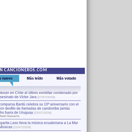
EN CANCIONEROS.COM
s nuevo
Más leído
Más votado
turan en Chile al último exmilitar condenado por
La comparsa Bantú celebra s
asesinato de Víctor Jara
mayor desfile de llamadas
1
[27/07/2026]
hecho fuera de Uruguay
[25
comparsa Bantú celebra su 10º aniversario con el
por Manel Gausachs
or desfile de llamadas de candombe jamás
Capturan en Chile al último
2
ho fuera de Uruguay
[25/07/2026]
el asesinato de Víctor Jara
[
Manel Gausachs
garita Laso lleva la música ecuatoriana a La Mar
Músicas
[22/07/2026]