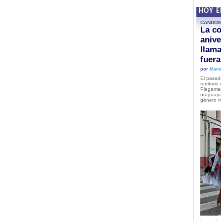
HOY 
CANDO
La co
anive
llam
fuer
por
Mane
El pasad
territori
Plegaman
uruguaya
género m