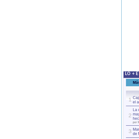
LO + 
Má
Cap
1
el 
La 
may
2
hec
por 
Mar
3
de 