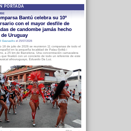
EN PORTADA
MBE
mparsa Bantú celebra su 10º
rsario con el mayor desfile de
adas de candombe jamás hecho
a de Uruguay
l Gausachs
el 25/07/2026
o 18 de julio de 2026 se reunieron 11 comparsas de todo el
o español en la pequeña localidad de Palau-Solità i
s, a 25 km de Barcelona. Una concentración carnavalera
 que finalizó con un concierto de todo un referente de este
usical afrouruguayo, Eduardo Da Luz.