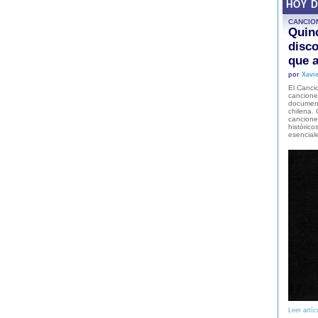
HOY 
CANCIO
Quinc
disco
que a
por
Xavie
El Cancio
cancione
document
chilena. 
canciones
histórico
esencial
Leer artíc