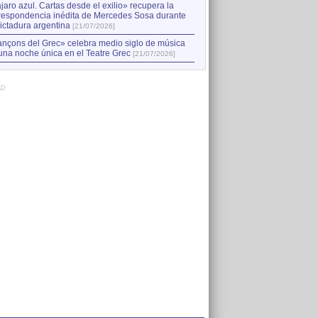
jaro azul. Cartas desde el exilio» recupera la
respondencia inédita de Mercedes Sosa durante
dictadura argentina
[21/07/2026]
nçons del Grec» celebra medio siglo de música
una noche única en el Teatre Grec
[21/07/2026]
AD