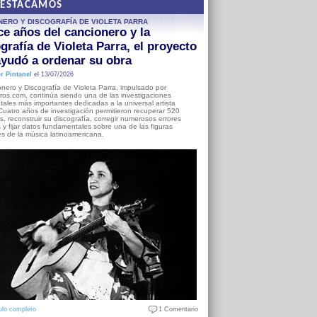
DESTACAMOS
NERO Y DISCOGRAFÍA DE VIOLETA PARRA
e años del cancionero y la
grafía de Violeta Parra, el proyecto
yudó a ordenar su obra
r Pintanel
el 13/07/2026
nero y Discografía de Violeta Parra, impulsado por
ros.com, continúa siendo una de las investigaciones
ales más importantes dedicadas a la universal artista
Cuatro años de investigación permitieron recuperar 520
, reconstruir su discografía, corregir numerosos errores
s y fijar datos fundamentales sobre una de las figuras
es de la música latinoamericana.
ulo completo
1 Comentario