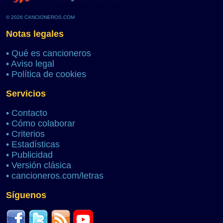
© 2026 CANCIONEROS.COM
Notas legales
•
Qué es cancioneros
•
Aviso legal
•
Política de cookies
Servicios
•
Contacto
•
Cómo colaborar
•
Criterios
•
Estadísticas
•
Publicidad
•
Versión clásica
•
cancioneros.com/letras
Síguenos