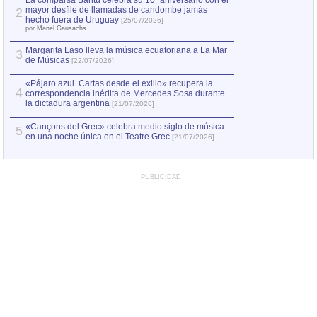
La comparsa Bantú celebra su 10º aniversario con el
mayor desfile de llamadas de candombe jamás
2
Capturan en Chile
2
hecho fuera de Uruguay
[25/07/2026]
el asesinato de Ví
por Manel Gausachs
Margarita Laso lleva la música ecuatoriana a La Mar
Margarita Laso ll
3
3
de Músicas
de Músicas
[22/07/2026]
[22/07
«Pájaro azul. Cartas desde el exilio» recupera la
4
correspondencia inédita de Mercedes Sosa durante
la dictadura argentina
[21/07/2026]
«Cançons del Grec» celebra medio siglo de música
5
en una noche única en el Teatre Grec
[21/07/2026]
PUBLICIDAD