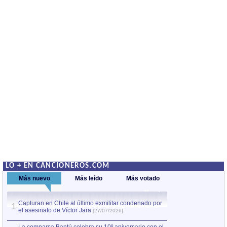
LO + EN CANCIONEROS.COM
Más nuevo
Más leído
Más votado
Capturan en Chile al último exmilitar condenado por
La comparsa Bantú
1
el asesinato de Víctor Jara
mayor desfile de
1
[27/07/2026]
hecho fuera de U
por Manel Gausachs