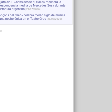
jaro azul. Cartas desde el exilio» recupera la
respondencia inédita de Mercedes Sosa durante
dictadura argentina
[21/07/2026]
nçons del Grec» celebra medio siglo de música
una noche única en el Teatre Grec
[21/07/2026]
AD