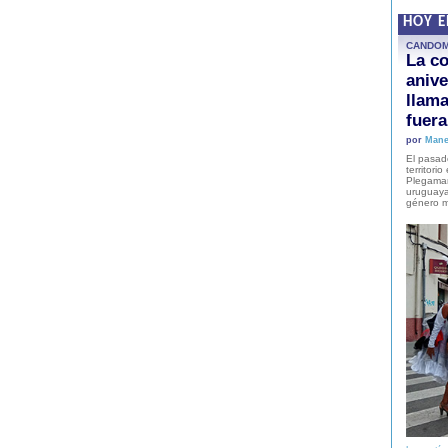
HOY 
CANDO
La co
anive
llam
fuer
por
Mane
El pasad
territori
Plegaman
uruguaya
género m