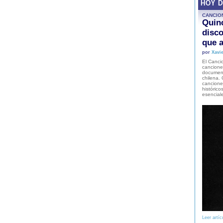
HOY 
CANCIO
Quinc
disco
que a
por
Xavie
El Cancio
cancione
document
chilena. 
canciones
histórico
esencial
Leer artíc