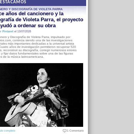
DESTACAMOS
NERO Y DISCOGRAFÍA DE VIOLETA PARRA
e años del cancionero y la
grafía de Violeta Parra, el proyecto
yudó a ordenar su obra
r Pintanel
el 13/07/2026
nero y Discografía de Violeta Parra, impulsado por
ros.com, continúa siendo una de las investigaciones
ales más importantes dedicadas a la universal artista
Cuatro años de investigación permitieron recuperar 520
, reconstruir su discografía, corregir numerosos errores
s y fijar datos fundamentales sobre una de las figuras
es de la música latinoamericana.
ulo completo
1 Comentario