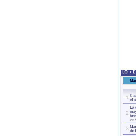
LO + 
Má
Cap
1
el 
La 
may
2
hec
por 
Mar
3
de 