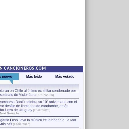
EN CANCIONEROS.COM
s nuevo
Más leído
Más votado
turan en Chile al último exmilitar condenado por
La comparsa Bantú celebra s
asesinato de Víctor Jara
mayor desfile de llamadas
1
[27/07/2026]
hecho fuera de Uruguay
[25
comparsa Bantú celebra su 10º aniversario con el
por Manel Gausachs
or desfile de llamadas de candombe jamás
Capturan en Chile al último
2
ho fuera de Uruguay
[25/07/2026]
el asesinato de Víctor Jara
[
Manel Gausachs
garita Laso lleva la música ecuatoriana a La Mar
Músicas
[22/07/2026]