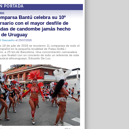
EN PORTADA
MBE
mparsa Bantú celebra su 10º
rsario con el mayor desfile de
adas de candombe jamás hecho
a de Uruguay
l Gausachs
el 25/07/2026
o 18 de julio de 2026 se reunieron 11 comparsas de todo el
o español en la pequeña localidad de Palau-Solità i
s, a 25 km de Barcelona. Una concentración carnavalera
 que finalizó con un concierto de todo un referente de este
usical afrouruguayo, Eduardo Da Luz.