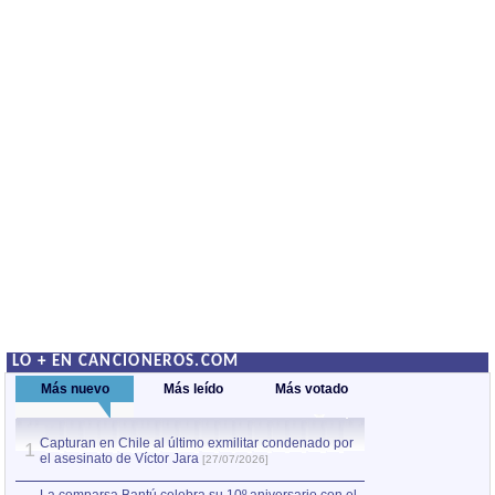
LO + EN CANCIONEROS.COM
Más nuevo
Más leído
Más votado
Capturan en Chile al último exmilitar condenado por
La comparsa Bantú
1
el asesinato de Víctor Jara
mayor desfile de
1
[27/07/2026]
hecho fuera de U
por Manel Gausachs