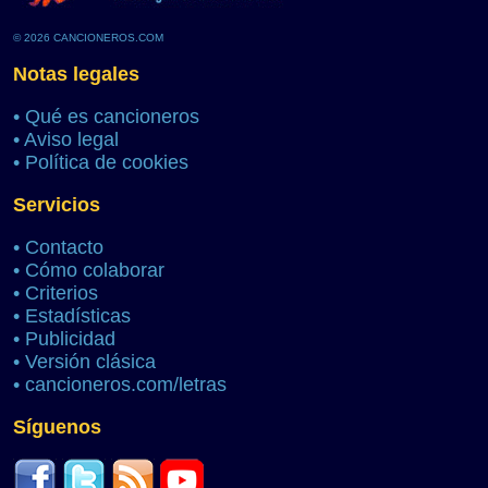
© 2026 CANCIONEROS.COM
Notas legales
•
Qué es cancioneros
•
Aviso legal
•
Política de cookies
Servicios
•
Contacto
•
Cómo colaborar
•
Criterios
•
Estadísticas
•
Publicidad
•
Versión clásica
•
cancioneros.com/letras
Síguenos