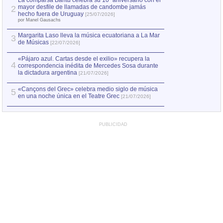
La comparsa Bantú celebra su 10º aniversario con el
mayor desfile de llamadas de candombe jamás
2
Capturan en Chile
2
hecho fuera de Uruguay
[25/07/2026]
el asesinato de Ví
por Manel Gausachs
Margarita Laso lleva la música ecuatoriana a La Mar
3
de Músicas
[22/07/2026]
«Pájaro azul. Cartas desde el exilio» recupera la
4
correspondencia inédita de Mercedes Sosa durante
la dictadura argentina
[21/07/2026]
«Cançons del Grec» celebra medio siglo de música
5
en una noche única en el Teatre Grec
[21/07/2026]
PUBLICIDAD