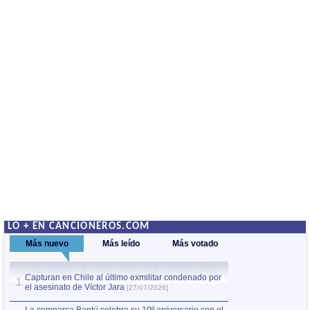
LO + EN CANCIONEROS.COM
Más nuevo
Más leído
Más votado
Capturan en Chile al último exmilitar condenado por
La comparsa Bantú
1
el asesinato de Víctor Jara
mayor desfile de
1
[27/07/2026]
hecho fuera de U
por Manel Gausachs