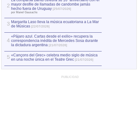
La comparsa Bantú celebra su 10º aniversario con el
mayor desfile de llamadas de candombe jamás
2
Capturan en Chile
2
hecho fuera de Uruguay
[25/07/2026]
el asesinato de Ví
por Manel Gausachs
Margarita Laso lleva la música ecuatoriana a La Mar
3
de Músicas
[22/07/2026]
«Pájaro azul. Cartas desde el exilio» recupera la
4
correspondencia inédita de Mercedes Sosa durante
la dictadura argentina
[21/07/2026]
«Cançons del Grec» celebra medio siglo de música
5
en una noche única en el Teatre Grec
[21/07/2026]
PUBLICIDAD