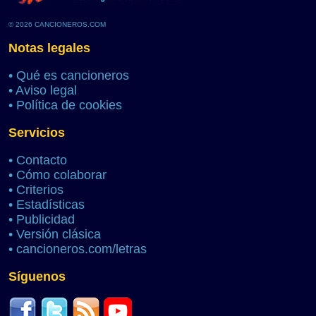
© 2026 CANCIONEROS.COM
Notas legales
•
Qué es cancioneros
•
Aviso legal
•
Política de cookies
Servicios
•
Contacto
•
Cómo colaborar
•
Criterios
•
Estadísticas
•
Publicidad
•
Versión clásica
•
cancioneros.com/letras
Síguenos