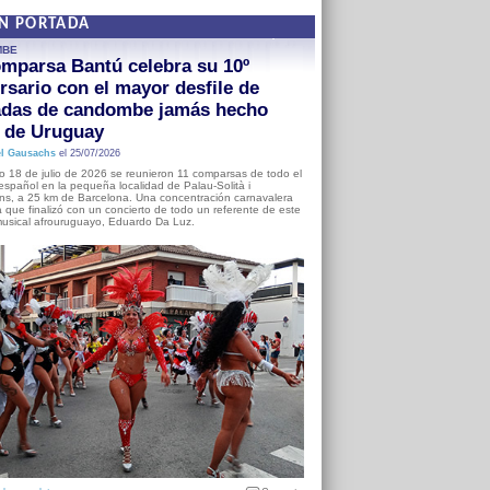
EN PORTADA
MBE
mparsa Bantú celebra su 10º
rsario con el mayor desfile de
adas de candombe jamás hecho
a de Uruguay
l Gausachs
el 25/07/2026
o 18 de julio de 2026 se reunieron 11 comparsas de todo el
o español en la pequeña localidad de Palau-Solità i
s, a 25 km de Barcelona. Una concentración carnavalera
 que finalizó con un concierto de todo un referente de este
usical afrouruguayo, Eduardo Da Luz.