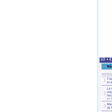
LO + 
Má
Cap
1
el 
La 
may
2
hec
por 
Mar
3
de 