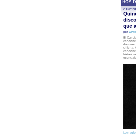
HOY 
CANCIO
Quinc
disco
que a
por
Xavie
El Cancio
cancione
document
chilena. 
canciones
histórico
esencial
Leer artíc