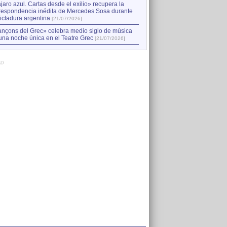
jaro azul. Cartas desde el exilio» recupera la
respondencia inédita de Mercedes Sosa durante
dictadura argentina
[21/07/2026]
nçons del Grec» celebra medio siglo de música
una noche única en el Teatre Grec
[21/07/2026]
AD