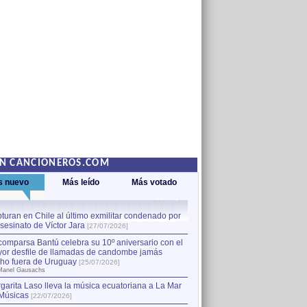
EN CANCIONEROS.COM
s nuevo
Más leído
Más votado
turan en Chile al último exmilitar condenado por
La comparsa Bantú celebra s
asesinato de Víctor Jara
mayor desfile de llamadas
1
[27/07/2026]
hecho fuera de Uruguay
[25
comparsa Bantú celebra su 10º aniversario con el
por Manel Gausachs
or desfile de llamadas de candombe jamás
Capturan en Chile al último
2
ho fuera de Uruguay
[25/07/2026]
el asesinato de Víctor Jara
[
Manel Gausachs
garita Laso lleva la música ecuatoriana a La Mar
Margarita Laso lleva la mús
3
Músicas
de Músicas
[22/07/2026]
[22/07/2026]