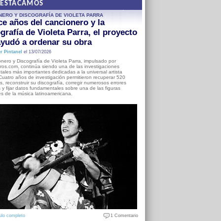
DESTACAMOS
NERO Y DISCOGRAFÍA DE VIOLETA PARRA
e años del cancionero y la
grafía de Violeta Parra, el proyecto
yudó a ordenar su obra
r Pintanel
el 13/07/2026
nero y Discografía de Violeta Parra, impulsado por
ros.com, continúa siendo una de las investigaciones
ales más importantes dedicadas a la universal artista
Cuatro años de investigación permitieron recuperar 520
, reconstruir su discografía, corregir numerosos errores
s y fijar datos fundamentales sobre una de las figuras
es de la música latinoamericana.
ulo completo
1 Comentario