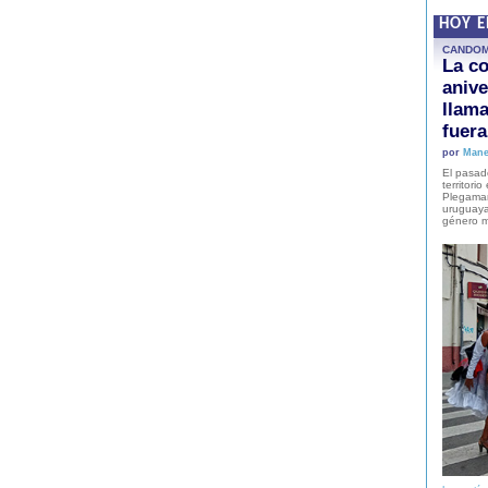
HOY 
CANDO
La co
anive
llam
fuer
por
Mane
El pasad
territori
Plegaman
uruguaya
género m