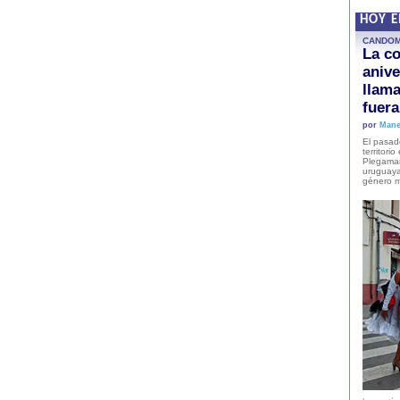
HOY 
CANDO
La co
anive
llam
fuer
por
Mane
El pasad
territori
Plegaman
uruguaya
género m