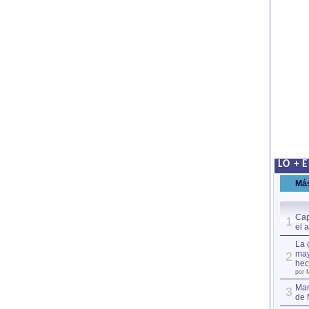
LO + 
Má
Cap
1
el 
La 
may
2
hec
por 
Mar
3
de 