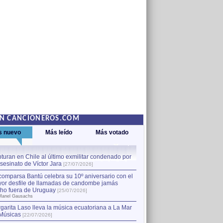
EN CANCIONEROS.COM
s nuevo
Más leído
Más votado
turan en Chile al último exmilitar condenado por
La comparsa Bantú celebra s
asesinato de Víctor Jara
mayor desfile de llamadas
1
[27/07/2026]
hecho fuera de Uruguay
[25
comparsa Bantú celebra su 10º aniversario con el
por Manel Gausachs
or desfile de llamadas de candombe jamás
Capturan en Chile al último
2
ho fuera de Uruguay
[25/07/2026]
el asesinato de Víctor Jara
[
Manel Gausachs
garita Laso lleva la música ecuatoriana a La Mar
Músicas
[22/07/2026]