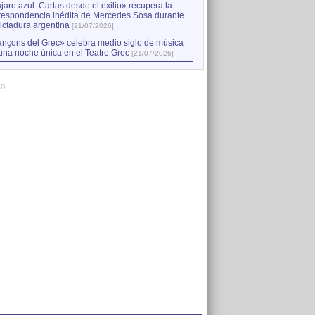
jaro azul. Cartas desde el exilio» recupera la
respondencia inédita de Mercedes Sosa durante
dictadura argentina
[21/07/2026]
nçons del Grec» celebra medio siglo de música
una noche única en el Teatre Grec
[21/07/2026]
AD