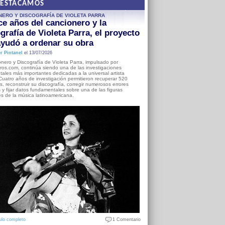
DESTACAMOS
NERO Y DISCOGRAFÍA DE VIOLETA PARRA
e años del cancionero y la
grafía de Violeta Parra, el proyecto
yudó a ordenar su obra
r Pintanel
el 13/07/2026
nero y Discografía de Violeta Parra, impulsado por
ros.com, continúa siendo una de las investigaciones
ales más importantes dedicadas a la universal artista
Cuatro años de investigación permitieron recuperar 520
, reconstruir su discografía, corregir numerosos errores
s y fijar datos fundamentales sobre una de las figuras
es de la música latinoamericana.
ulo completo
1 Comentario