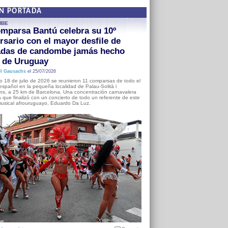
EN PORTADA
MBE
mparsa Bantú celebra su 10º
rsario con el mayor desfile de
adas de candombe jamás hecho
a de Uruguay
l Gausachs
el 25/07/2026
o 18 de julio de 2026 se reunieron 11 comparsas de todo el
o español en la pequeña localidad de Palau-Solità i
s, a 25 km de Barcelona. Una concentración carnavalera
 que finalizó con un concierto de todo un referente de este
usical afrouruguayo, Eduardo Da Luz.