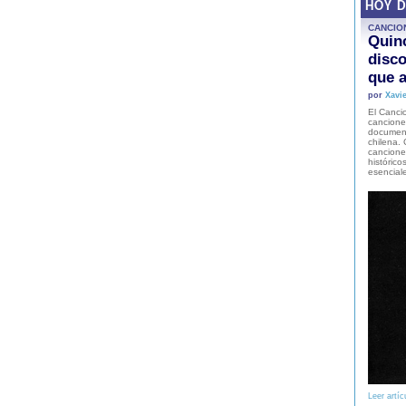
HOY 
CANCIO
Quinc
disco
que a
por
Xavie
El Cancio
cancione
document
chilena. 
canciones
histórico
esencial
Leer artíc