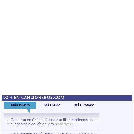
LO + EN CANCIONEROS.COM
Más nuevo
Más leído
Más votado
Capturan en Chile al último exmilitar condenado por
La comparsa Bantú
1
el asesinato de Víctor Jara
mayor desfile de
1
[27/07/2026]
hecho fuera de U
por Manel Gausachs