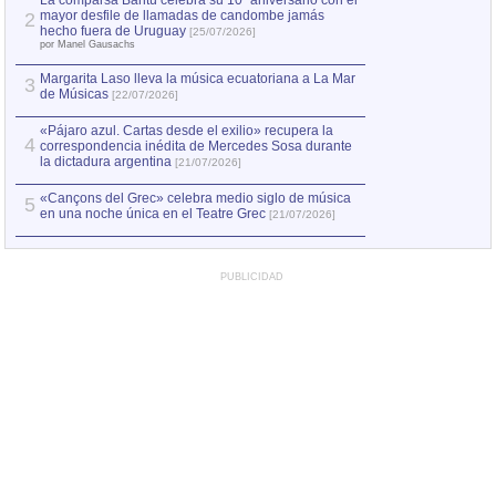
La comparsa Bantú celebra su 10º aniversario con el
mayor desfile de llamadas de candombe jamás
2
Capturan en Chile
2
hecho fuera de Uruguay
[25/07/2026]
el asesinato de Ví
por Manel Gausachs
Margarita Laso lleva la música ecuatoriana a La Mar
3
de Músicas
[22/07/2026]
«Pájaro azul. Cartas desde el exilio» recupera la
4
correspondencia inédita de Mercedes Sosa durante
la dictadura argentina
[21/07/2026]
«Cançons del Grec» celebra medio siglo de música
5
en una noche única en el Teatre Grec
[21/07/2026]
PUBLICIDAD