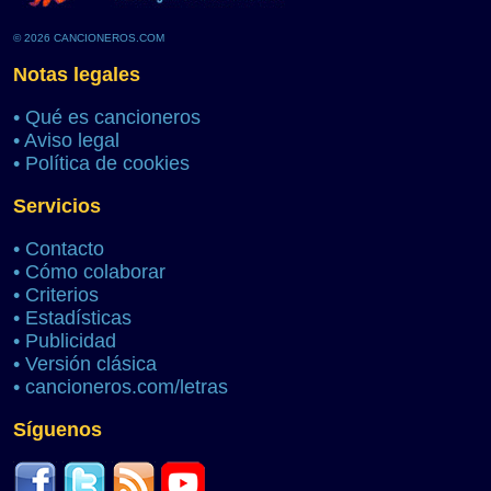
© 2026 CANCIONEROS.COM
Notas legales
•
Qué es cancioneros
•
Aviso legal
•
Política de cookies
Servicios
•
Contacto
•
Cómo colaborar
•
Criterios
•
Estadísticas
•
Publicidad
•
Versión clásica
•
cancioneros.com/letras
Síguenos