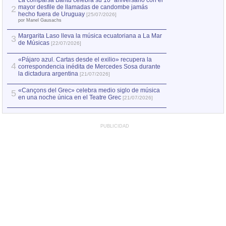
La comparsa Bantú celebra su 10º aniversario con el
mayor desfile de llamadas de candombe jamás
2
Capturan en Chile
2
hecho fuera de Uruguay
[25/07/2026]
el asesinato de Ví
por Manel Gausachs
Margarita Laso lleva la música ecuatoriana a La Mar
3
de Músicas
[22/07/2026]
«Pájaro azul. Cartas desde el exilio» recupera la
4
correspondencia inédita de Mercedes Sosa durante
la dictadura argentina
[21/07/2026]
«Cançons del Grec» celebra medio siglo de música
5
en una noche única en el Teatre Grec
[21/07/2026]
PUBLICIDAD