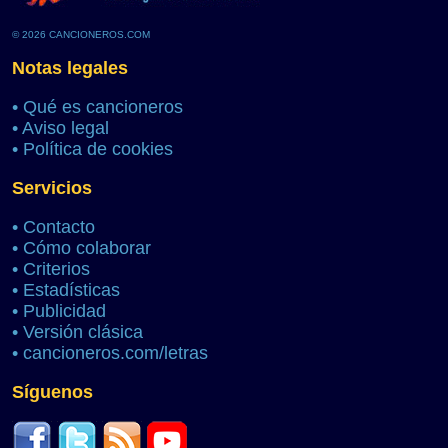
© 2026 CANCIONEROS.COM
Notas legales
•
Qué es cancioneros
•
Aviso legal
•
Política de cookies
Servicios
•
Contacto
•
Cómo colaborar
•
Criterios
•
Estadísticas
•
Publicidad
•
Versión clásica
•
cancioneros.com/letras
Síguenos