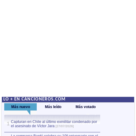
LO + EN CANCIONEROS.COM
Más nuevo
Más leído
Más votado
Capturan en Chile al último exmilitar condenado por
La comparsa Bantú
1
el asesinato de Víctor Jara
mayor desfile de
1
[27/07/2026]
hecho fuera de U
por Manel Gausachs