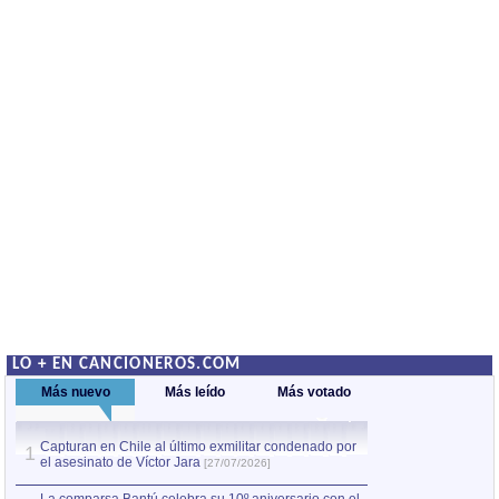
LO + EN CANCIONEROS.COM
Más nuevo
Más leído
Más votado
Capturan en Chile al último exmilitar condenado por
La comparsa Bantú
1
el asesinato de Víctor Jara
mayor desfile de
1
[27/07/2026]
hecho fuera de U
por Manel Gausachs