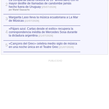
La comparsa Bantú celebra su 10º aniversario con el
mayor desfile de llamadas de candombe jamás
2
Capturan en Chile
2
hecho fuera de Uruguay
[25/07/2026]
el asesinato de Ví
por Manel Gausachs
Margarita Laso lleva la música ecuatoriana a La Mar
Margarita Laso ll
3
3
de Músicas
de Músicas
[22/07/2026]
[22/07
«Pájaro azul. Cartas desde el exilio» recupera la
4
correspondencia inédita de Mercedes Sosa durante
la dictadura argentina
[21/07/2026]
«Cançons del Grec» celebra medio siglo de música
5
en una noche única en el Teatre Grec
[21/07/2026]
PUBLICIDAD