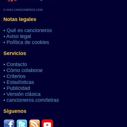
© 2026 CANCIONEROS.COM
Notas legales
•
Qué es cancioneros
•
Aviso legal
•
Política de cookies
Servicios
•
Contacto
•
Cómo colaborar
•
Criterios
•
Estadísticas
•
Publicidad
•
Versión clásica
•
cancioneros.com/letras
Síguenos