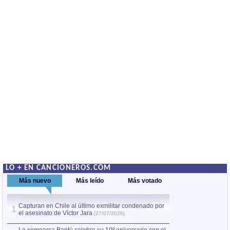
LO + EN CANCIONEROS.COM
Más nuevo
Más leído
Más votado
Capturan en Chile al último exmilitar condenado por
La comparsa Bantú
1
el asesinato de Víctor Jara
mayor desfile de
1
[27/07/2026]
hecho fuera de U
por Manel Gausachs