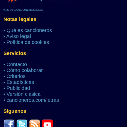
© 2026 CANCIONEROS.COM
Notas legales
•
Qué es cancioneros
•
Aviso legal
•
Política de cookies
Servicios
•
Contacto
•
Cómo colaborar
•
Criterios
•
Estadísticas
•
Publicidad
•
Versión clásica
•
cancioneros.com/letras
Síguenos