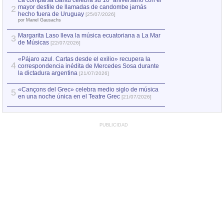
La comparsa Bantú celebra su 10º aniversario con el
mayor desfile de llamadas de candombe jamás
2
Capturan en Chile
2
hecho fuera de Uruguay
[25/07/2026]
el asesinato de Ví
por Manel Gausachs
Margarita Laso lleva la música ecuatoriana a La Mar
3
de Músicas
[22/07/2026]
«Pájaro azul. Cartas desde el exilio» recupera la
4
correspondencia inédita de Mercedes Sosa durante
la dictadura argentina
[21/07/2026]
«Cançons del Grec» celebra medio siglo de música
5
en una noche única en el Teatre Grec
[21/07/2026]
PUBLICIDAD