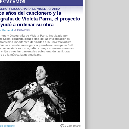
DESTACAMOS
NERO Y DISCOGRAFÍA DE VIOLETA PARRA
e años del cancionero y la
grafía de Violeta Parra, el proyecto
yudó a ordenar su obra
r Pintanel
el 13/07/2026
nero y Discografía de Violeta Parra, impulsado por
ros.com, continúa siendo una de las investigaciones
ales más importantes dedicadas a la universal artista
Cuatro años de investigación permitieron recuperar 520
, reconstruir su discografía, corregir numerosos errores
s y fijar datos fundamentales sobre una de las figuras
es de la música latinoamericana.
ulo completo
1 Comentario