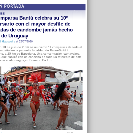
EN PORTADA
MBE
mparsa Bantú celebra su 10º
rsario con el mayor desfile de
adas de candombe jamás hecho
a de Uruguay
l Gausachs
el 25/07/2026
o 18 de julio de 2026 se reunieron 11 comparsas de todo el
o español en la pequeña localidad de Palau-Solità i
s, a 25 km de Barcelona. Una concentración carnavalera
 que finalizó con un concierto de todo un referente de este
usical afrouruguayo, Eduardo Da Luz.