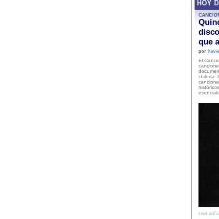
HOY 
CANCIO
Quinc
disco
que a
por
Xavie
El Cancio
cancione
document
chilena. 
canciones
histórico
esencial
Leer artíc