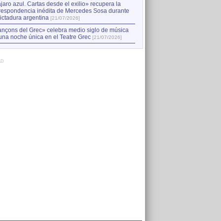
jaro azul. Cartas desde el exilio» recupera la
respondencia inédita de Mercedes Sosa durante
dictadura argentina
[21/07/2026]
nçons del Grec» celebra medio siglo de música
una noche única en el Teatre Grec
[21/07/2026]
AD