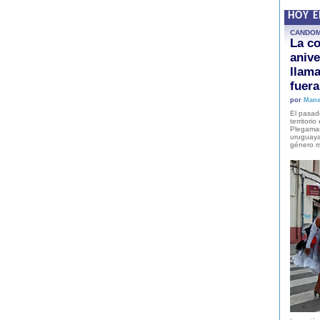
HOY 
CANDO
La co
anive
llam
fuer
por
Mane
El pasad
territori
Plegaman
uruguaya
género m