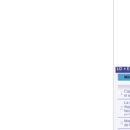
LO + 
Má
Cap
1
el 
La 
may
2
hec
por 
Mar
3
de 