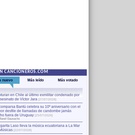
EN CANCIONEROS.COM
s nuevo
Más leído
Más votado
turan en Chile al último exmilitar condenado por
La comparsa Bantú celebra s
asesinato de Víctor Jara
mayor desfile de llamadas
1
[27/07/2026]
hecho fuera de Uruguay
[25
comparsa Bantú celebra su 10º aniversario con el
por Manel Gausachs
or desfile de llamadas de candombe jamás
Capturan en Chile al último
2
ho fuera de Uruguay
[25/07/2026]
el asesinato de Víctor Jara
[
Manel Gausachs
garita Laso lleva la música ecuatoriana a La Mar
Músicas
[22/07/2026]