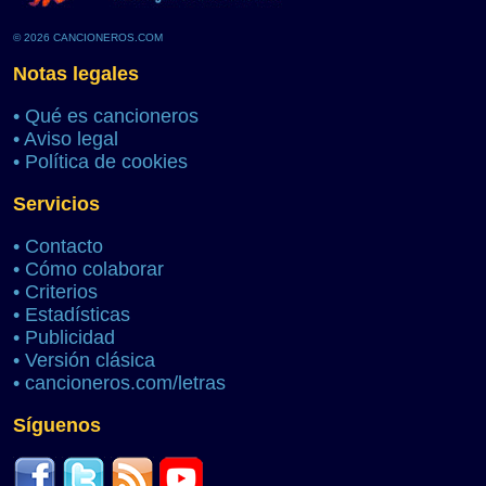
© 2026 CANCIONEROS.COM
Notas legales
•
Qué es cancioneros
•
Aviso legal
•
Política de cookies
Servicios
•
Contacto
•
Cómo colaborar
•
Criterios
•
Estadísticas
•
Publicidad
•
Versión clásica
•
cancioneros.com/letras
Síguenos