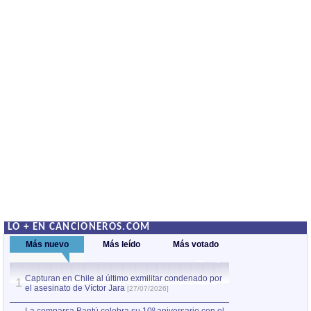
LO + EN CANCIONEROS.COM
Más nuevo
Más leído
Más votado
Capturan en Chile al último exmilitar condenado por
La comparsa Bantú
1
el asesinato de Víctor Jara
mayor desfile de
1
[27/07/2026]
hecho fuera de U
por Manel Gausachs