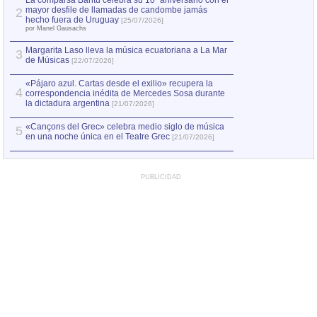
La comparsa Bantú celebra su 10º aniversario con el
mayor desfile de llamadas de candombe jamás
2
Capturan en Chile
2
hecho fuera de Uruguay
[25/07/2026]
el asesinato de Ví
por Manel Gausachs
Margarita Laso lleva la música ecuatoriana a La Mar
Margarita Laso ll
3
3
de Músicas
de Músicas
[22/07/2026]
[22/07
«Pájaro azul. Cartas desde el exilio» recupera la
4
correspondencia inédita de Mercedes Sosa durante
la dictadura argentina
[21/07/2026]
«Cançons del Grec» celebra medio siglo de música
5
en una noche única en el Teatre Grec
[21/07/2026]
PUBLICIDAD