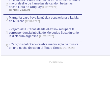
La comparsa Bantú celebra su 10º aniversario con el
mayor desfile de llamadas de candombe jamás
2
Capturan en Chile
2
hecho fuera de Uruguay
[25/07/2026]
el asesinato de Ví
por Manel Gausachs
Margarita Laso lleva la música ecuatoriana a La Mar
3
de Músicas
[22/07/2026]
«Pájaro azul. Cartas desde el exilio» recupera la
4
correspondencia inédita de Mercedes Sosa durante
la dictadura argentina
[21/07/2026]
«Cançons del Grec» celebra medio siglo de música
5
en una noche única en el Teatre Grec
[21/07/2026]
PUBLICIDAD