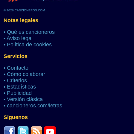
© 2026 CANCIONEROS.COM
Notas legales
•
Qué es cancioneros
•
Aviso legal
•
Política de cookies
Servicios
•
Contacto
•
Cómo colaborar
•
Criterios
•
Estadísticas
•
Publicidad
•
Versión clásica
•
cancioneros.com/letras
Síguenos