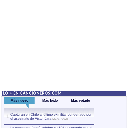
LO + EN CANCIONEROS.COM
Más nuevo
Más leído
Más votado
Capturan en Chile al último exmilitar condenado por
La comparsa Bantú
1
el asesinato de Víctor Jara
mayor desfile de
1
[27/07/2026]
hecho fuera de U
por Manel Gausachs