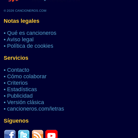
© 2026 CANCIONEROS.COM
Notas legales
•
Qué es cancioneros
•
Aviso legal
•
Política de cookies
Servicios
•
Contacto
•
Cómo colaborar
•
Criterios
•
Estadísticas
•
Publicidad
•
Versión clásica
•
cancioneros.com/letras
Síguenos