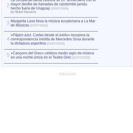
La comparsa Bantú celebra su 10º aniversario con el
mayor desfile de llamadas de candombe jamás
2
Capturan en Chile
2
hecho fuera de Uruguay
[25/07/2026]
el asesinato de Ví
por Manel Gausachs
Margarita Laso lleva la música ecuatoriana a La Mar
3
de Músicas
[22/07/2026]
«Pájaro azul. Cartas desde el exilio» recupera la
4
correspondencia inédita de Mercedes Sosa durante
la dictadura argentina
[21/07/2026]
«Cançons del Grec» celebra medio siglo de música
5
en una noche única en el Teatre Grec
[21/07/2026]
PUBLICIDAD