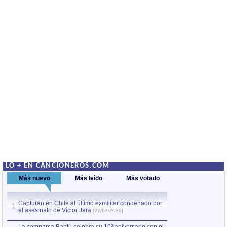
LO + EN CANCIONEROS.COM
Más nuevo
Más leído
Más votado
Capturan en Chile al último exmilitar condenado por
La comparsa Bantú
1
el asesinato de Víctor Jara
mayor desfile de
1
[27/07/2026]
hecho fuera de U
por Manel Gausachs