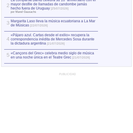
La comparsa Bantú celebra su 10º aniversario con el
mayor desfile de llamadas de candombe jamás
2
Capturan en Chile
2
hecho fuera de Uruguay
[25/07/2026]
el asesinato de Ví
por Manel Gausachs
Margarita Laso lleva la música ecuatoriana a La Mar
3
de Músicas
[22/07/2026]
«Pájaro azul. Cartas desde el exilio» recupera la
4
correspondencia inédita de Mercedes Sosa durante
la dictadura argentina
[21/07/2026]
«Cançons del Grec» celebra medio siglo de música
5
en una noche única en el Teatre Grec
[21/07/2026]
PUBLICIDAD