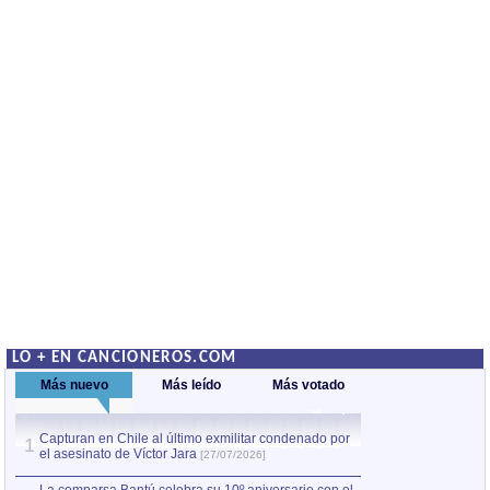
LO + EN CANCIONEROS.COM
Más nuevo
Más leído
Más votado
Capturan en Chile al último exmilitar condenado por
La comparsa Bantú
1
el asesinato de Víctor Jara
mayor desfile de
1
[27/07/2026]
hecho fuera de U
por Manel Gausachs