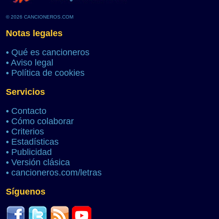
© 2026 CANCIONEROS.COM
Notas legales
•
Qué es cancioneros
•
Aviso legal
•
Política de cookies
Servicios
•
Contacto
•
Cómo colaborar
•
Criterios
•
Estadísticas
•
Publicidad
•
Versión clásica
•
cancioneros.com/letras
Síguenos