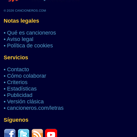
© 2026 CANCIONEROS.COM
Notas legales
•
Qué es cancioneros
•
Aviso legal
•
Política de cookies
Servicios
•
Contacto
•
Cómo colaborar
•
Criterios
•
Estadísticas
•
Publicidad
•
Versión clásica
•
cancioneros.com/letras
Síguenos