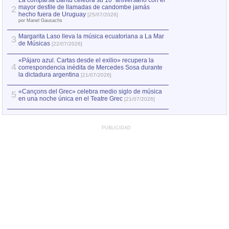
La comparsa Bantú celebra su 10º aniversario con el
mayor desfile de llamadas de candombe jamás
2
Capturan en Chile
2
hecho fuera de Uruguay
[25/07/2026]
el asesinato de Ví
por Manel Gausachs
Margarita Laso lleva la música ecuatoriana a La Mar
Margarita Laso ll
3
3
de Músicas
de Músicas
[22/07/2026]
[22/07
«Pájaro azul. Cartas desde el exilio» recupera la
4
correspondencia inédita de Mercedes Sosa durante
la dictadura argentina
[21/07/2026]
«Cançons del Grec» celebra medio siglo de música
5
en una noche única en el Teatre Grec
[21/07/2026]
PUBLICIDAD