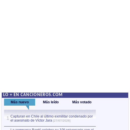
LO + EN CANCIONEROS.COM
Más nuevo
Más leído
Más votado
Capturan en Chile al último exmilitar condenado por
La comparsa Bantú
1
el asesinato de Víctor Jara
mayor desfile de
1
[27/07/2026]
hecho fuera de U
por Manel Gausachs