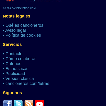
© 2026 CANCIONEROS.COM
Notas legales
•
Qué es cancioneros
•
Aviso legal
•
Política de cookies
Servicios
•
Contacto
•
Cómo colaborar
•
Criterios
•
Estadísticas
•
Publicidad
•
Versión clásica
•
cancioneros.com/letras
Síguenos