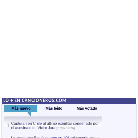
LO + EN CANCIONEROS.COM
Más nuevo
Más leído
Más votado
Capturan en Chile al último exmilitar condenado por
La comparsa Bantú
1
el asesinato de Víctor Jara
mayor desfile de
1
[27/07/2026]
hecho fuera de U
por Manel Gausachs