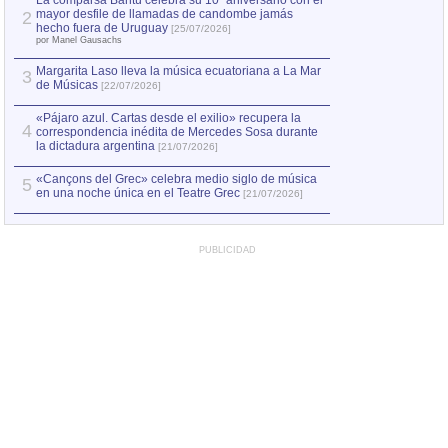
La comparsa Bantú celebra su 10º aniversario con el
mayor desfile de llamadas de candombe jamás
2
Capturan en Chile
2
hecho fuera de Uruguay
[25/07/2026]
el asesinato de Ví
por Manel Gausachs
Margarita Laso lleva la música ecuatoriana a La Mar
Margarita Laso ll
3
3
de Músicas
de Músicas
[22/07/2026]
[22/07
«Pájaro azul. Cartas desde el exilio» recupera la
4
correspondencia inédita de Mercedes Sosa durante
la dictadura argentina
[21/07/2026]
«Cançons del Grec» celebra medio siglo de música
5
en una noche única en el Teatre Grec
[21/07/2026]
PUBLICIDAD