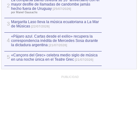
La comparsa Bantú celebra su 10º aniversario con el
mayor desfile de llamadas de candombe jamás
2
Capturan en Chile
2
hecho fuera de Uruguay
[25/07/2026]
el asesinato de Ví
por Manel Gausachs
Margarita Laso lleva la música ecuatoriana a La Mar
3
de Músicas
[22/07/2026]
«Pájaro azul. Cartas desde el exilio» recupera la
4
correspondencia inédita de Mercedes Sosa durante
la dictadura argentina
[21/07/2026]
«Cançons del Grec» celebra medio siglo de música
5
en una noche única en el Teatre Grec
[21/07/2026]
PUBLICIDAD