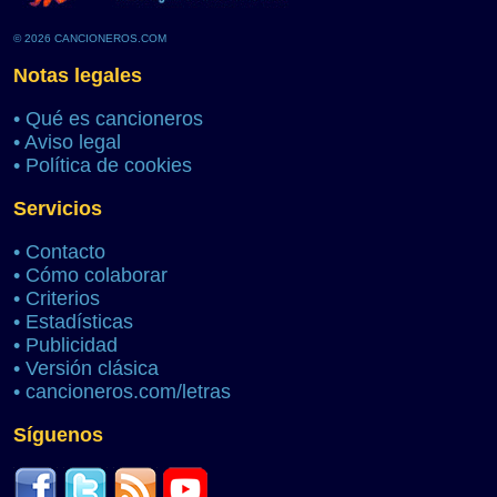
© 2026 CANCIONEROS.COM
Notas legales
•
Qué es cancioneros
•
Aviso legal
•
Política de cookies
Servicios
•
Contacto
•
Cómo colaborar
•
Criterios
•
Estadísticas
•
Publicidad
•
Versión clásica
•
cancioneros.com/letras
Síguenos