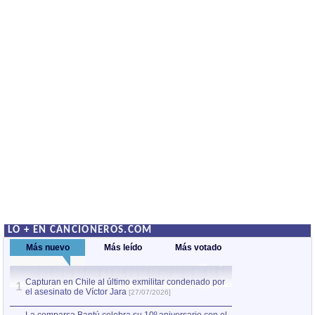
LO + EN CANCIONEROS.COM
Más nuevo
Más leído
Más votado
Capturan en Chile al último exmilitar condenado por
La comparsa Bantú
1
el asesinato de Víctor Jara
mayor desfile de
1
[27/07/2026]
hecho fuera de U
por Manel Gausachs