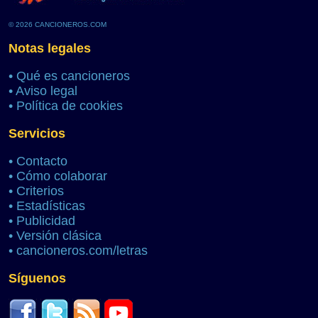
© 2026 CANCIONEROS.COM
Notas legales
•
Qué es cancioneros
•
Aviso legal
•
Política de cookies
Servicios
•
Contacto
•
Cómo colaborar
•
Criterios
•
Estadísticas
•
Publicidad
•
Versión clásica
•
cancioneros.com/letras
Síguenos