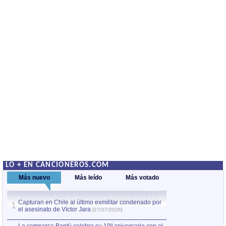
LO + EN CANCIONEROS.COM
Más nuevo
Más leído
Más votado
Capturan en Chile al último exmilitar condenado por
La comparsa Bantú
1
el asesinato de Víctor Jara
mayor desfile de
1
[27/07/2026]
hecho fuera de U
por Manel Gausachs