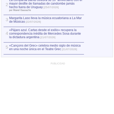
La comparsa Bantú celebra su 10º aniversario con el
mayor desfile de llamadas de candombe jamás
2
Capturan en Chile
2
hecho fuera de Uruguay
[25/07/2026]
el asesinato de Ví
por Manel Gausachs
Margarita Laso lleva la música ecuatoriana a La Mar
3
de Músicas
[22/07/2026]
«Pájaro azul. Cartas desde el exilio» recupera la
4
correspondencia inédita de Mercedes Sosa durante
la dictadura argentina
[21/07/2026]
«Cançons del Grec» celebra medio siglo de música
5
en una noche única en el Teatre Grec
[21/07/2026]
PUBLICIDAD