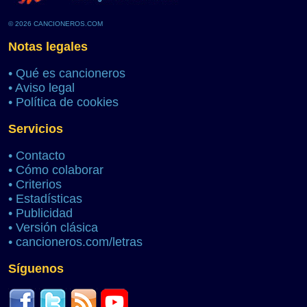
© 2026 CANCIONEROS.COM
Notas legales
•
Qué es cancioneros
•
Aviso legal
•
Política de cookies
Servicios
•
Contacto
•
Cómo colaborar
•
Criterios
•
Estadísticas
•
Publicidad
•
Versión clásica
•
cancioneros.com/letras
Síguenos