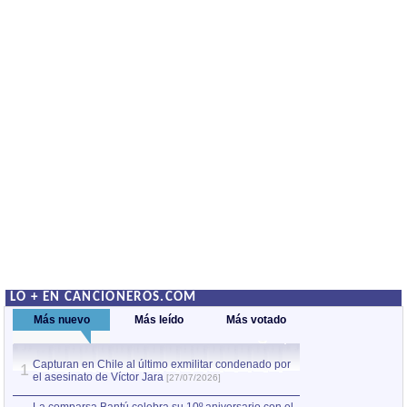
LO + EN CANCIONEROS.COM
Más nuevo
Más leído
Más votado
Capturan en Chile al último exmilitar condenado por
La comparsa Bantú
1
el asesinato de Víctor Jara
mayor desfile de
1
[27/07/2026]
hecho fuera de U
por Manel Gausachs