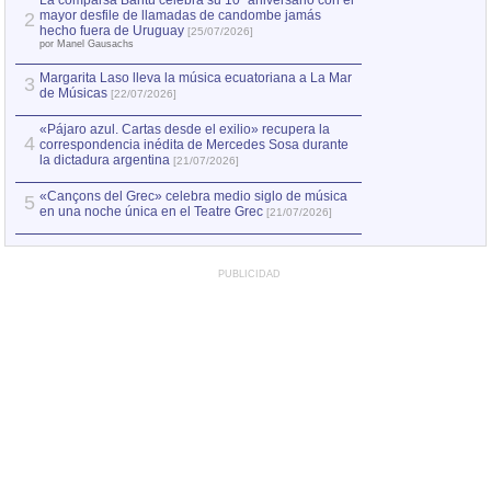
La comparsa Bantú celebra su 10º aniversario con el
mayor desfile de llamadas de candombe jamás
2
Capturan en Chile
2
hecho fuera de Uruguay
[25/07/2026]
el asesinato de Ví
por Manel Gausachs
Margarita Laso lleva la música ecuatoriana a La Mar
3
de Músicas
[22/07/2026]
«Pájaro azul. Cartas desde el exilio» recupera la
4
correspondencia inédita de Mercedes Sosa durante
la dictadura argentina
[21/07/2026]
«Cançons del Grec» celebra medio siglo de música
5
en una noche única en el Teatre Grec
[21/07/2026]
PUBLICIDAD