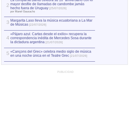
La comparsa Bantú celebra su 10º aniversario con el
mayor desfile de llamadas de candombe jamás
2
Capturan en Chile
2
hecho fuera de Uruguay
[25/07/2026]
el asesinato de Ví
por Manel Gausachs
Margarita Laso lleva la música ecuatoriana a La Mar
Margarita Laso ll
3
3
de Músicas
de Músicas
[22/07/2026]
[22/07
«Pájaro azul. Cartas desde el exilio» recupera la
4
correspondencia inédita de Mercedes Sosa durante
la dictadura argentina
[21/07/2026]
«Cançons del Grec» celebra medio siglo de música
5
en una noche única en el Teatre Grec
[21/07/2026]
PUBLICIDAD