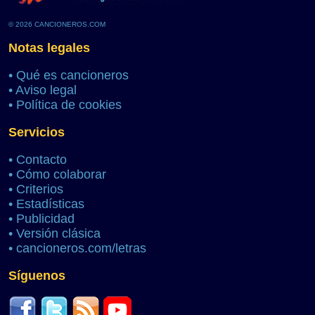
© 2026 CANCIONEROS.COM
Notas legales
•
Qué es cancioneros
•
Aviso legal
•
Política de cookies
Servicios
•
Contacto
•
Cómo colaborar
•
Criterios
•
Estadísticas
•
Publicidad
•
Versión clásica
•
cancioneros.com/letras
Síguenos