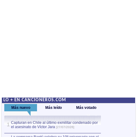
LO + EN CANCIONEROS.COM
Más nuevo
Más leído
Más votado
Capturan en Chile al último exmilitar condenado por
La comparsa Bantú
1
el asesinato de Víctor Jara
mayor desfile de
1
[27/07/2026]
hecho fuera de U
por Manel Gausachs