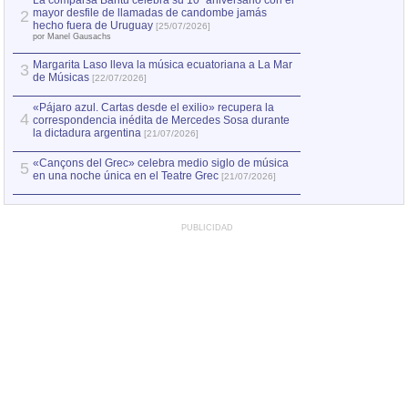
La comparsa Bantú celebra su 10º aniversario con el
mayor desfile de llamadas de candombe jamás
2
hecho fuera de Uruguay
[25/07/2026]
por Manel Gausachs
Margarita Laso lleva la música ecuatoriana a La Mar
3
de Músicas
[22/07/2026]
«Pájaro azul. Cartas desde el exilio» recupera la
4
correspondencia inédita de Mercedes Sosa durante
la dictadura argentina
[21/07/2026]
«Cançons del Grec» celebra medio siglo de música
5
en una noche única en el Teatre Grec
[21/07/2026]
PUBLICIDAD