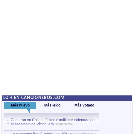
LO + EN CANCIONEROS.COM
Más nuevo
Más leído
Más votado
Capturan en Chile al último exmilitar condenado por
Capturan en Chile
1
1
el asesinato de Víctor Jara
el asesinato de Ví
[27/07/2026]