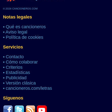
© 2026 CANCIONEROS.COM
Notas legales
•
Qué es cancioneros
•
Aviso legal
•
Política de cookies
Servicios
•
Contacto
•
Cómo colaborar
•
Criterios
•
Estadísticas
•
Publicidad
•
Versión clásica
•
cancioneros.com/letras
Síguenos