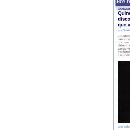
HOY 
CANCIO
Quinc
disco
que a
por
Xavie
El Cancio
cancione
document
chilena. 
canciones
histórico
esencial
Leer artíc