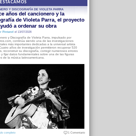
DESTACAMOS
NERO Y DISCOGRAFÍA DE VIOLETA PARRA
e años del cancionero y la
grafía de Violeta Parra, el proyecto
yudó a ordenar su obra
r Pintanel
el 13/07/2026
nero y Discografía de Violeta Parra, impulsado por
ros.com, continúa siendo una de las investigaciones
ales más importantes dedicadas a la universal artista
Cuatro años de investigación permitieron recuperar 520
, reconstruir su discografía, corregir numerosos errores
s y fijar datos fundamentales sobre una de las figuras
es de la música latinoamericana.
ulo completo
1 Comentario