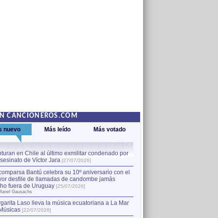
EN CANCIONEROS.COM
s nuevo
Más leído
Más votado
turan en Chile al último exmilitar condenado por
La comparsa Bantú celebra s
asesinato de Víctor Jara
mayor desfile de llamadas
1
[27/07/2026]
hecho fuera de Uruguay
[25
comparsa Bantú celebra su 10º aniversario con el
por Manel Gausachs
or desfile de llamadas de candombe jamás
Capturan en Chile al último
2
ho fuera de Uruguay
[25/07/2026]
el asesinato de Víctor Jara
[
Manel Gausachs
garita Laso lleva la música ecuatoriana a La Mar
Margarita Laso lleva la mús
3
Músicas
de Músicas
[22/07/2026]
[22/07/2026]