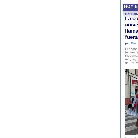
HOY 
CANDO
La co
anive
llam
fuer
por
Mane
El pasad
territori
Plegaman
uruguaya
género m