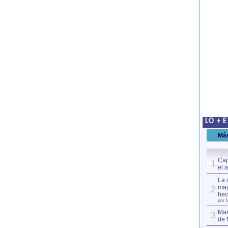
LO + 
Má
Cap
1
el 
La 
may
2
hec
por 
Mar
3
de 