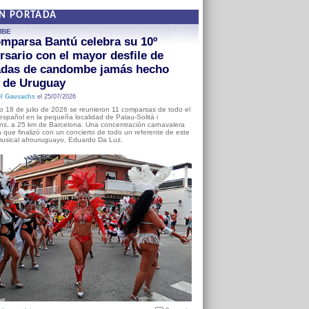
EN PORTADA
MBE
mparsa Bantú celebra su 10º
rsario con el mayor desfile de
adas de candombe jamás hecho
a de Uruguay
l Gausachs
el 25/07/2026
o 18 de julio de 2026 se reunieron 11 comparsas de todo el
o español en la pequeña localidad de Palau-Solità i
s, a 25 km de Barcelona. Una concentración carnavalera
 que finalizó con un concierto de todo un referente de este
usical afrouruguayo, Eduardo Da Luz.