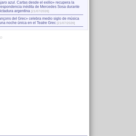
jaro azul. Cartas desde el exilio» recupera la
respondencia inédita de Mercedes Sosa durante
dictadura argentina
[21/07/2026]
nçons del Grec» celebra medio siglo de música
una noche única en el Teatre Grec
[21/07/2026]
AD