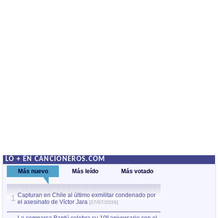
LO + EN CANCIONEROS.COM
Más nuevo
Más leído
Más votado
Capturan en Chile al último exmilitar condenado por
La comparsa Bantú
1
el asesinato de Víctor Jara
mayor desfile de
1
[27/07/2026]
hecho fuera de U
por Manel Gausachs