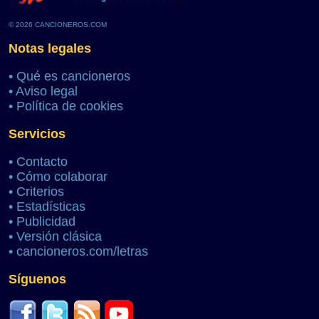
© 2026 CANCIONEROS.COM
Notas legales
•
Qué es cancioneros
•
Aviso legal
•
Política de cookies
Servicios
•
Contacto
•
Cómo colaborar
•
Criterios
•
Estadísticas
•
Publicidad
•
Versión clásica
•
cancioneros.com/letras
Síguenos