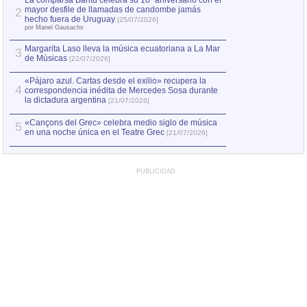
La comparsa Bantú celebra su 10º aniversario con el
mayor desfile de llamadas de candombe jamás
2
Capturan en Chile
2
hecho fuera de Uruguay
[25/07/2026]
el asesinato de Ví
por Manel Gausachs
Margarita Laso lleva la música ecuatoriana a La Mar
Margarita Laso ll
3
3
de Músicas
de Músicas
[22/07/2026]
[22/07
«Pájaro azul. Cartas desde el exilio» recupera la
4
correspondencia inédita de Mercedes Sosa durante
la dictadura argentina
[21/07/2026]
«Cançons del Grec» celebra medio siglo de música
5
en una noche única en el Teatre Grec
[21/07/2026]
PUBLICIDAD