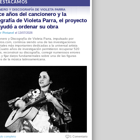
DESTACAMOS
NERO Y DISCOGRAFÍA DE VIOLETA PARRA
e años del cancionero y la
grafía de Violeta Parra, el proyecto
yudó a ordenar su obra
r Pintanel
el 13/07/2026
nero y Discografía de Violeta Parra, impulsado por
ros.com, continúa siendo una de las investigaciones
ales más importantes dedicadas a la universal artista
Cuatro años de investigación permitieron recuperar 520
, reconstruir su discografía, corregir numerosos errores
s y fijar datos fundamentales sobre una de las figuras
es de la música latinoamericana.
ulo completo
1 Comentario