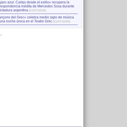
jaro azul. Cartas desde el exilio» recupera la
respondencia inédita de Mercedes Sosa durante
dictadura argentina
[21/07/2026]
nçons del Grec» celebra medio siglo de música
una noche única en el Teatre Grec
[21/07/2026]
AD