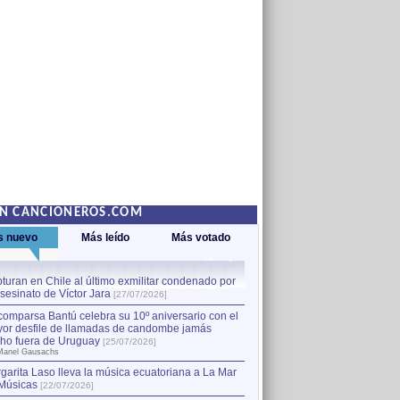
EN CANCIONEROS.COM
s nuevo
Más leído
Más votado
turan en Chile al último exmilitar condenado por
La comparsa Bantú celebra s
asesinato de Víctor Jara
mayor desfile de llamadas
1
[27/07/2026]
hecho fuera de Uruguay
[25
comparsa Bantú celebra su 10º aniversario con el
por Manel Gausachs
or desfile de llamadas de candombe jamás
Capturan en Chile al último
2
ho fuera de Uruguay
[25/07/2026]
el asesinato de Víctor Jara
[
Manel Gausachs
garita Laso lleva la música ecuatoriana a La Mar
Músicas
[22/07/2026]