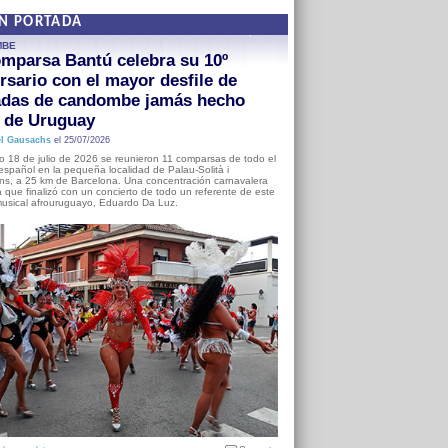
EN PORTADA
MBE
mparsa Bantú celebra su 10º
rsario con el mayor desfile de
adas de candombe jamás hecho
a de Uruguay
l Gausachs
el 25/07/2026
o 18 de julio de 2026 se reunieron 11 comparsas de todo el
o español en la pequeña localidad de Palau-Solità i
s, a 25 km de Barcelona. Una concentración carnavalera
 que finalizó con un concierto de todo un referente de este
usical afrouruguayo, Eduardo Da Luz.