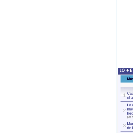
LO + 
Má
Cap
1
el 
La 
may
2
hec
por 
Mar
3
de 