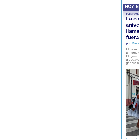
HOY 
CANDO
La co
anive
llam
fuer
por
Mane
El pasad
territori
Plegaman
uruguaya
género m