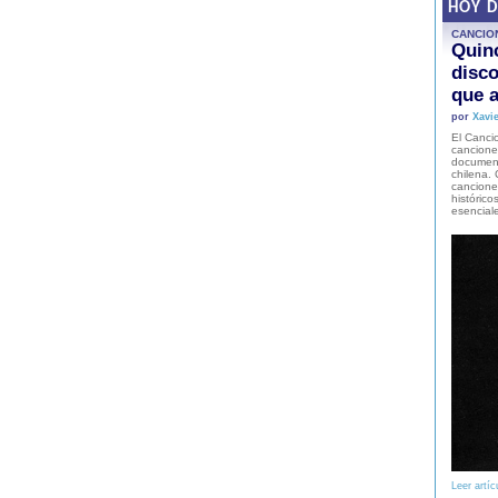
HOY 
CANCIO
Quinc
disco
que a
por
Xavie
El Cancio
cancione
document
chilena. 
canciones
histórico
esencial
Leer artíc